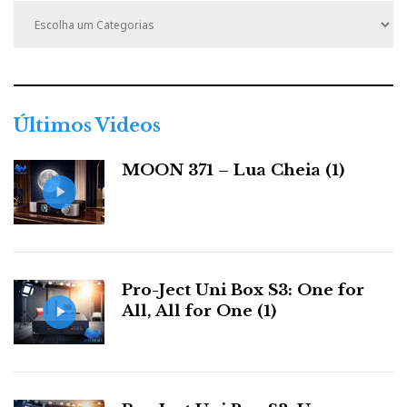
C
Nota: Vai poder ouvir a gravação direta que fiz nas
a
reportagens exclusivas por fabricante – a
t
IMACUSTICA, neste caso.
e
g
o
r
Últimos Videos
i
a
MOON 371 – Lua Cheia (1)
s
Pro-Ject Uni Box S3: One for
All, All for One (1)
MBL 101 Xtrem MkII