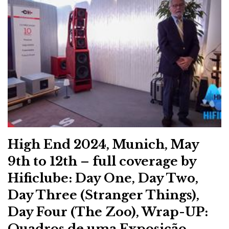
Daryl Wilson ficou muito feliz, quando lhe apresentei
o meu filho Pedro Henriques. E fiquei muito
sensibilizado, por se ter lembrado do dia, em Nova
High End 2024, Munich, May
Iorque, quando o seu pai, Dave Wilson, o apresentou a
9th to 12th – full coverage by
mim, teria ele uns 18 anos. A vida é este movimento
perpétuo, disse.
Hificlube: Day One, Day Two,
Day Three (Stranger Things),
Day Four (The Zoo), Wrap-UP:
Quadros de uma Exposição.