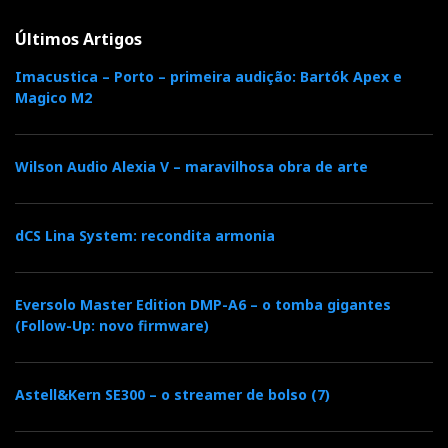
Últimos Artigos
Imacustica – Porto – primeira audição: Bartók Apex e
Magico M2
Wilson Audio Alexia V – maravilhosa obra de arte
Rui Borges
dCS Lina System: recondita armonia
‘Alfaiate do Som’
Quando dei ao Rui o título de
, num
artigo publicado no DN, porque ele fazia ‘som por
Eversolo Master Edition DMP-A6 – o tomba gigantes
medida’, nunca sonhei que um dia o Rui iria ‘vestir’
(Follow-Up: novo firmware)
Lyn Stanley com um ‘black dress’ feito por medida
analógica.
Astell&Kern SE300 – o streamer de bolso (7)