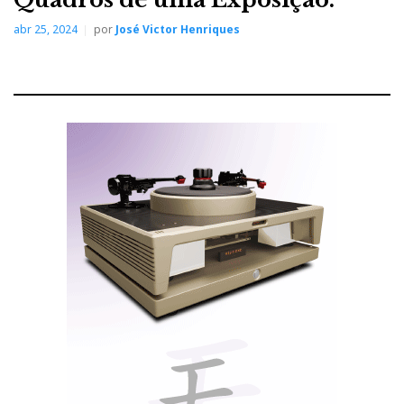
abr 25, 2024
por
José Victor Henriques
Daryl Wilson c/ JVH
Os irmãos Luca e Marco Natali são a prova disso
mesmo, tendo continuado o legado deixado pelo
saudoso Enzo Natali, o maior distribuidor de
equipamento de som high end de Itália, que deixou
saudades por onde passou, com o seu sentido de
humor e gosto pela vida. Daqui a uns anos, quando
virem o meu filho Pedro, lá por Munique, espero que
também se lembrem de mim assim.