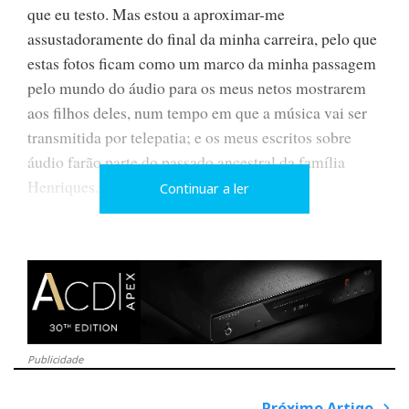
que eu testo. Mas estou a aproximar-me
assustadoramente do final da minha carreira, pelo que
estas fotos ficam como um marco da minha passagem
pelo mundo do áudio para os meus netos mostrarem
aos filhos deles, num tempo em que a música vai ser
transmitida por telepatia; e os meus escritos sobre
áudio farão parte do passado ancestral da família
Henriques.
Continuar a ler
Das muitas fotos que tirei com diferentes
personalidades do áudio, aqui ficam apenas três,
porque cada uma delas tem uma história associada:
Publicidade
Próximo Artigo