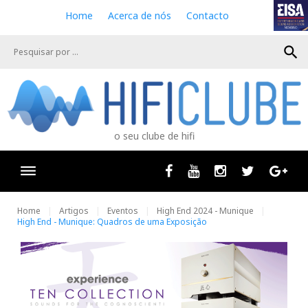
S
Home
Acerca de nós
Contacto
k
i
search
p
t
o
c
o
n
o seu clube de hifi
t
e
n
Facebook
Youtube
Instagram
Twitter
Goog
t
Home
Artigos
Eventos
High End 2024 - Munique
High End - Munique: Quadros de uma Exposição