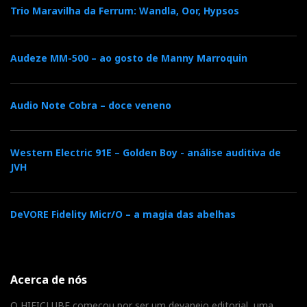
Trio Maravilha da Ferrum: Wandla, Oor, Hypsos
Audeze MM-500 – ao gosto de Manny Marroquin
Audio Note Cobra – doce veneno
Western Electric 91E – Golden Boy - análise auditiva de
JVH
ELOGIO
Peter McGrath deu um concerto na sala da
DeVORE Fidelity Micr/O – a magia das abelhas
TechDAS/CH Precision, com um par de Wilson
Audio XVX, utilizando as suas próprias gravações. Há
anos que acompanho Peter nestas andanças audiófilas,
Acerca de nós
e é sempre um prazer ouvi-lo – a ele e à sua música.
Tocou uma gravação de uma peça clássica moderna,
O HIFICLUBE começou por ser um devaneio editorial, uma