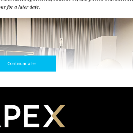
ns for a later date.
Continuar a ler