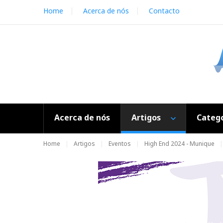
S
Home
Acerca de nós
Contacto
k
i
p
t
o
c
o
n
t
e
Acerca de nós
Artigos
Catego
n
t
Home
Artigos
Eventos
High End 2024 - Munique