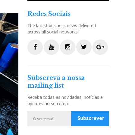
Redes Sociais
The latest business news delivered
across all social networks!
F
Y
I
T
G
a
o
n
w
o
c
u
s
i
o
Subscreva a nossa
e
t
t
t
g
mailing list
b
u
a
t
l
o
b
g
e
e
Receba todas as novidades, notícias e
o
e
r
r
P
updates no seu email.
k
a
l
m
u
Subscrever
s