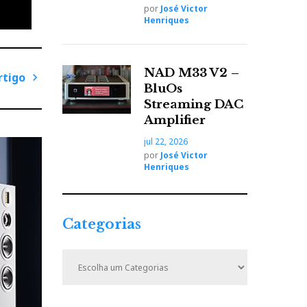
por
José Victor
Henriques
NAD M33 V2 –
do HiFi
rtigo
BluOs
e alta
P
Streaming DAC
r
Amplifier
ó
jul 22, 2026
esmo
x
por
José Victor
i
Henriques
m
o
A
bility
Categorias
r
t
C
i
a
t
g
e
o