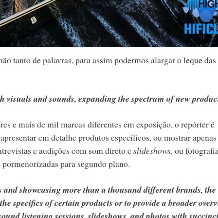
não tanto de palavras, para assim podermos alargar o leque das
ith visuals and sounds, expanding the spectrum of new produc
s e mais de mil marcas diferentes em exposição, o repórter é
 apresentar em detalhe produtos específicos, ou mostrar apenas
ntrevistas e audições com som direto e
slideshows,
ou fotografi
as pormenorizadas para segundo plano.
s and showcasing more than a thousand different brands, the
 the specifics of certain products or to provide a broader over
t sound listening sessions, slideshows, and photos with succinc