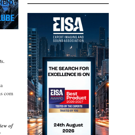
ts.
 a
as com
view of
t