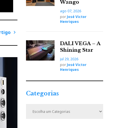
Wango
ago 07, 2026
por
José Victor
Henriques
rtigo
P
DALI VEGA – A
r
Shining Star
bout
ó
jul 29, 2026
x
eation.
por
José Victor
i
Henriques
m
 only
o
ng
A
Categorias
r
t
C
i
a
t
g
e
o