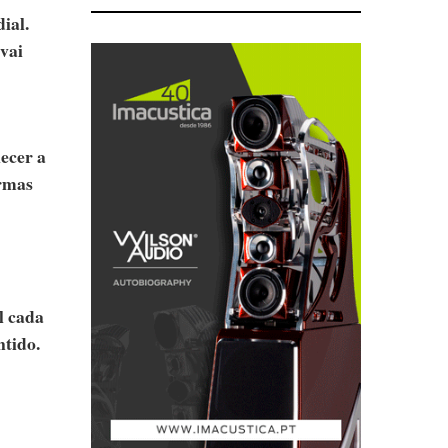
ial.
vai
lecer a
armas
l cada
ntido.