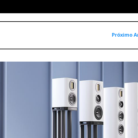
Próximo A
beacon of hope in a troubled world. More than just a website a
reating a haven where music serves a purpose beyond mere recr
em to eliminate any chance for dialogue, music stands out as the
rences. It can silence cannons and re-establish solidarity amo
dible potential to break down barriers that separate us, if not
ion; let it proclaim hope, peace, and harmony.