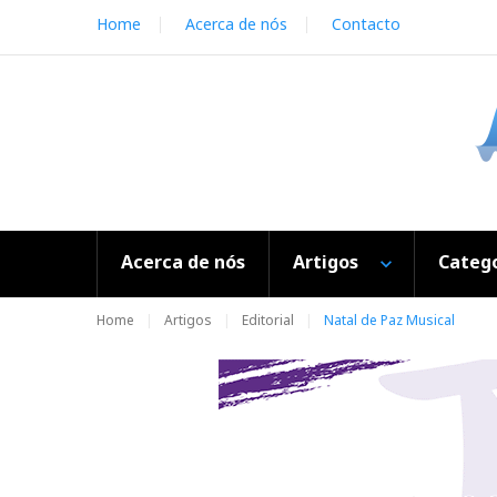
S
Home
Acerca de nós
Contacto
k
i
p
t
o
c
o
n
t
e
Acerca de nós
Artigos
Catego
n
t
Home
Artigos
Editorial
Natal de Paz Musical