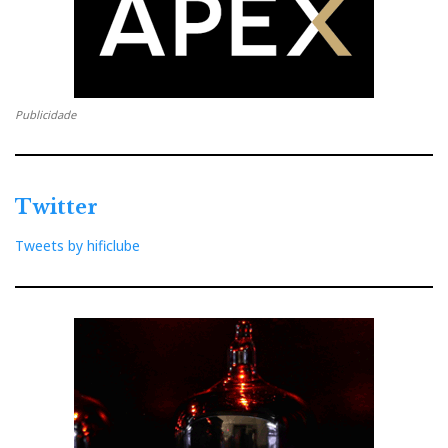
Publicidade
Twitter
Tweets by hificlube