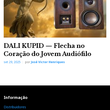
DALI KUPID — Flecha no
Coração do Jovem Audiófilo
set 29, 2025
por
José Victor Henriques
Informação
La Grande Castine
Distribuidores