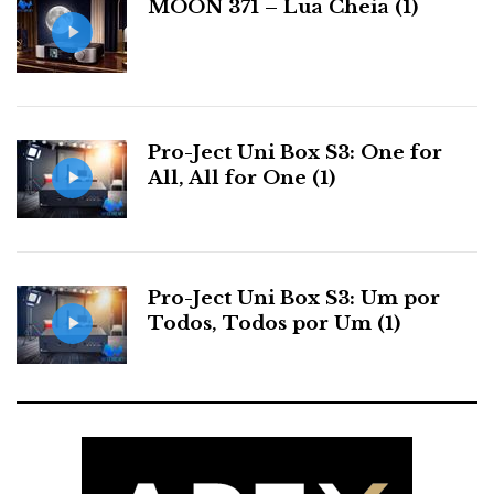
MOON 371 – Lua Cheia (1)
s
KEF Blade (versão comprável)
Pro-Ject Uni Box S3: One for
All, All for One (1)
Pro-Ject Uni Box S3: Um por
Todos, Todos por Um (1)