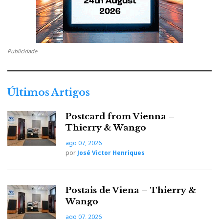
Publicidade
Farber-Acoustics_Equilibrium
Últimos Artigos
Postcard from Vienna –
Thierry & Wango
ago 07, 2026
por
José Victor Henriques
Postais de Viena – Thierry &
Wango
ago 07, 2026