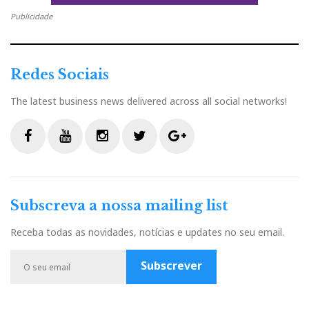
Publicidade
Redes Sociais
The latest business news delivered across all social networks!
Estelon XA
F
Y
I
T
G
a
o
n
w
o
c
u
s
i
o
Subscreva a nossa mailing list
e
t
t
t
g
b
u
a
t
l
Receba todas as novidades, notícias e updates no seu email.
o
b
g
e
e
o
e
r
r
P
Subscrever
k
a
l
m
u
s