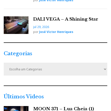
por
José Victor Henriques
DALI VEGA – A Shining Star
jul 29, 2026
por
José Victor Henriques
Categorias
C
a
t
e
g
o
r
Últimos Videos
i
a
MOON 371 – Lua Cheia (1)
s