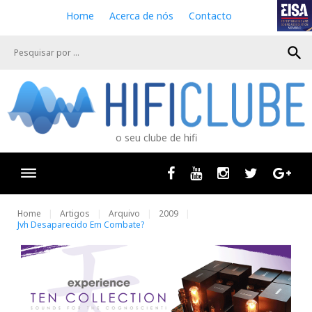
S
Home
Acerca de nós
Contacto
k
i
search
p
t
o
c
o
n
o seu clube de hifi
t
e
n
Facebook
Youtube
Instagram
Twitter
Goog
t
Home
Artigos
Arquivo
2009
Jvh Desaparecido Em Combate?