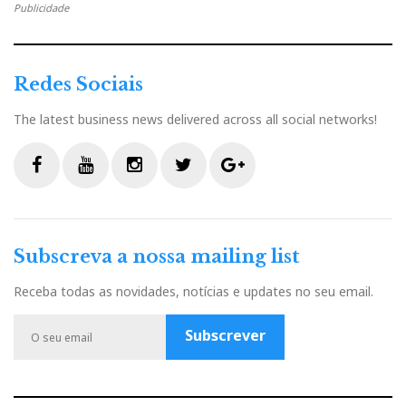
Publicidade
Redes Sociais
The latest business news delivered across all social networks!
F
Y
I
T
G
a
o
n
w
o
c
u
s
i
o
Subscreva a nossa mailing list
e
t
t
t
g
b
u
a
t
l
Receba todas as novidades, notícias e updates no seu email.
o
b
g
e
e
o
e
r
r
P
Subscrever
k
a
l
m
u
s