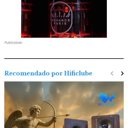
Publicidade
navigate_before
navigate_next
Recomendado por Hificlube