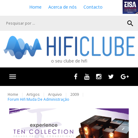
S
Home
Acerca de nós
Contacto
k
i
search
p
t
o
c
o
n
o seu clube de hifi
t
e
n
Facebook
Youtube
Instagram
Twitter
Goog
t
Home
Artigos
Arquivo
2009
Forum Hifi Muda De Administração