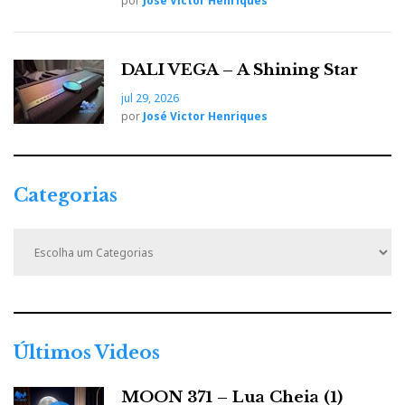
por
José Victor Henriques
Saudações audiófilas
DALI VEGA – A Shining Star
jul 29, 2026
JVH
por
José Victor Henriques
Categorias
C
a
t
e
g
o
r
Últimos Videos
i
a
MOON 371 – Lua Cheia (1)
s