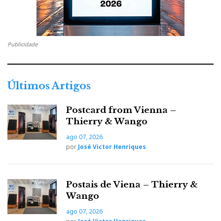
DO VIDEO
http://www.hificlube.net/Sections/Details.aspx?
Publicidade
articleID=22444§ionID=7
Últimos Artigos
http://www.hificlube.net/Sections/Details.aspx?
articleID=22443§ionID=31
Postcard from Vienna –
Thierry & Wango
ago 07, 2026
por
José Victor Henriques
http://www.hificlube.net/Sections/Details.aspx?
articleID=22443§ionID=31
Postais de Viena – Thierry &
Wango
Para mais tarde recordarem...
ago 07, 2026