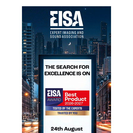
http://www.hificlube.net/Sections/Details.aspx?
articleID=23315§ionID=7
http://www.hificlube.net/Sections/Details.aspx?
articleID=22512§ionID=7
http://www.hificlube.net/Sections/Details.aspx?
articleID=22513§ionID=7
http://www.hificlube.net/Sections/Details.aspx?
articleID=23316§ionID=7
HIFISHOW 2008: O SOM NA ENCRUZILHADA