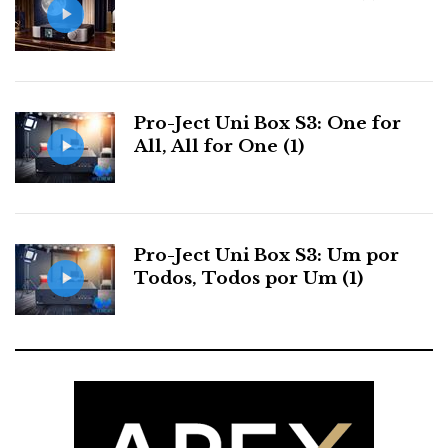
Pro-Ject Uni Box S3: One for
All, All for One (1)
Pro-Ject Uni Box S3: Um por
F
T
G
L
Like it? Share it.
Todos, Todos por Um (1)
a
w
o
i
P
c
i
o
n
i
e
t
g
k
n