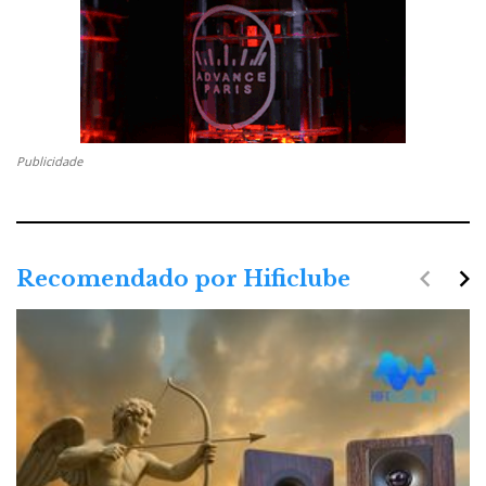
Publicidade
navigate_before
navigate_next
Recomendado por Hificlube