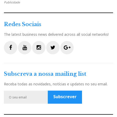
Publicidade
Redes Sociais
The latest business news delivered across all social networks!
F
Y
I
T
G
a
o
n
w
o
c
u
s
i
o
Subscreva a nossa mailing list
e
t
t
t
g
b
u
a
t
l
Receba todas as novidades, notícias e updates no seu email.
o
b
g
e
e
o
e
r
r
P
Luís Pires, no Venetian, Las Vegas (CES 2008)
Subscrever
k
a
l
m
u
s