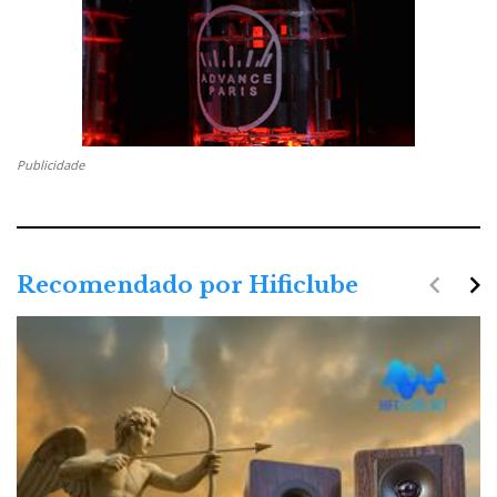
Publicidade
navigate_before
navigate_next
Recomendado por Hificlube