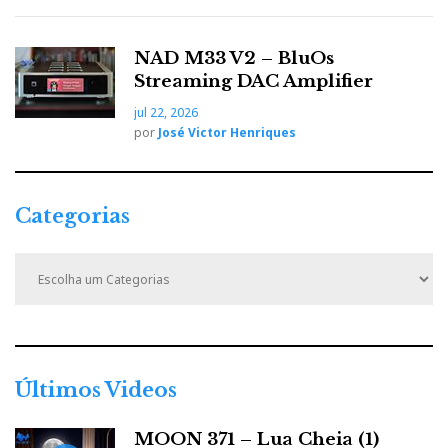
NAD M33 V2 – BluOs
Streaming DAC Amplifier
jul 22, 2026
por
José Victor Henriques
Categorias
C
a
t
e
g
o
r
Últimos Videos
i
a
MOON 371 – Lua Cheia (1)
s