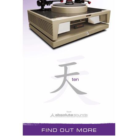
A nova esperança chama-se Olissipo - uma
homenagem a Lisboa (ver Media).