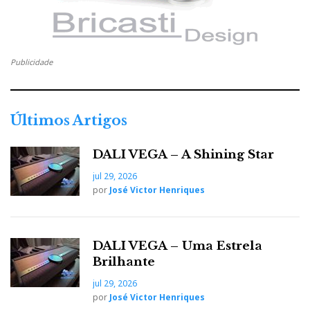
b
t
l
e
t
o
e
e
d
e
Publicidade
o
r
+
I
r
k
n
e
Últimos Artigos
s
DALI VEGA – A Shining Star
jul 29, 2026
t
por
José Victor Henriques
DALI VEGA – Uma Estrela
Brilhante
jul 29, 2026
por
José Victor Henriques