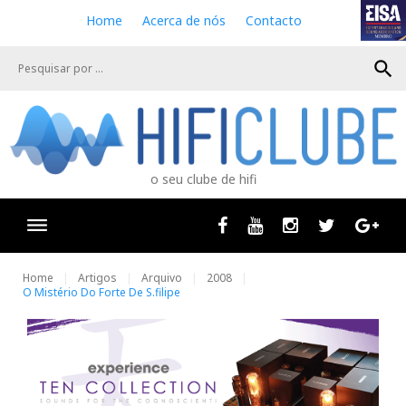
S
Home
Acerca de nós
Contacto
k
i
search
p
t
o
c
o
n
o seu clube de hifi
t
e
n
Facebook
Youtube
Instagram
Twitter
Goog
t
Home
Artigos
Arquivo
2008
O Mistério Do Forte De S.filipe