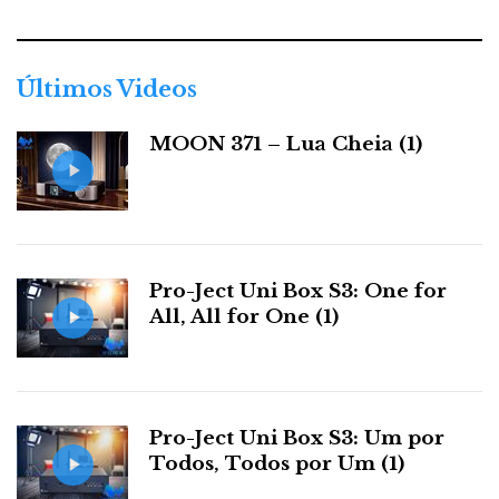
e
g
o
r
Últimos Videos
i
a
MOON 371 – Lua Cheia (1)
s
Pro-Ject Uni Box S3: One for
All, All for One (1)
Pro-Ject Uni Box S3: Um por
Todos, Todos por Um (1)