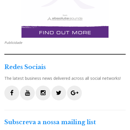
Publicidade
Redes Sociais
The latest business news delivered across all social networks!
F
Y
I
T
G
a
o
n
w
o
c
u
s
i
o
Subscreva a nossa mailing list
e
t
t
t
g