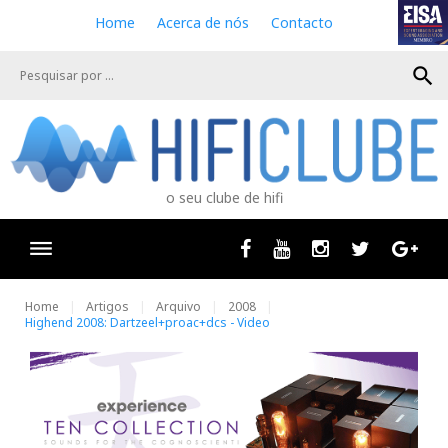
S
Home
Acerca de nós
Contacto
k
i
search
p
t
o
c
o
n
o seu clube de hifi
t
e
n
Facebook
Youtube
Instagram
Twitter
Goog
t
Home
Artigos
Arquivo
2008
Highend 2008: Dartzeel+proac+dcs - Video