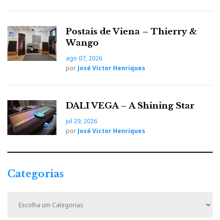
Postais de Viena – Thierry &
Wango
ago 07, 2026
por
José Victor Henriques
DALI VEGA – A Shining Star
jul 29, 2026
por
José Victor Henriques
Categorias
C
a
t