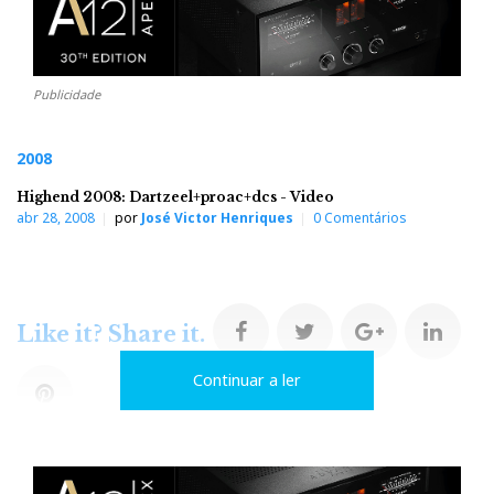
Publicidade
2008
Highend 2008: Dartzeel+proac+dcs - Video
abr 28, 2008
por
José Victor Henriques
0 Comentários
F
T
G
L
Like it? Share it.
Continuar a ler
a
w
o
i
P
c
i
o
n
i