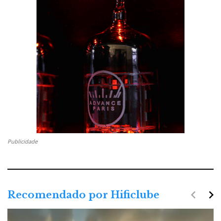
Publicidade
navigate_before
navigate_next
Recomendado por Hificlube