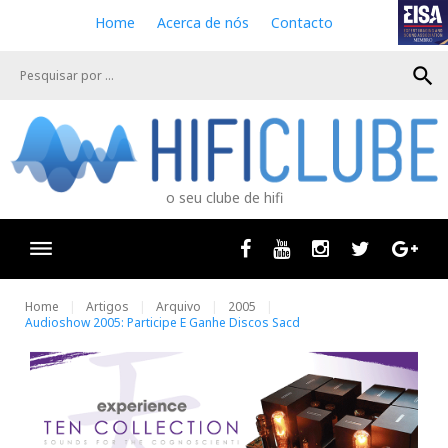
S
Home
Acerca de nós
Contacto
k
i
search
p
t
o
c
o
n
o seu clube de hifi
t
e
n
Facebook
Youtube
Instagram
Twitter
Goog
t
Home
Artigos
Arquivo
2005
Audioshow 2005: Participe E Ganhe Discos Sacd