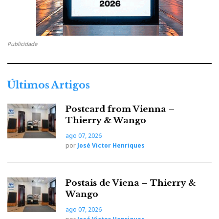
k
n
e
s
Publicidade
t
Últimos Artigos
Postcard from Vienna –
Thierry & Wango
ago 07, 2026
por
José Victor Henriques
Postais de Viena – Thierry &
Wango
ago 07, 2026