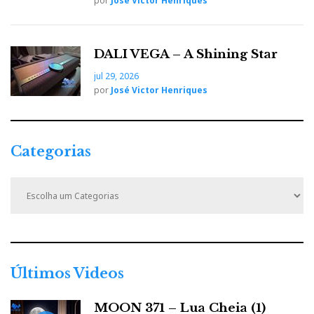
por
José Victor Henriques
DALI VEGA – A Shining Star
jul 29, 2026
por
José Victor Henriques
Categorias
C
a
t
e
g
o
r
Últimos Videos
i
a
MOON 371 – Lua Cheia (1)
s