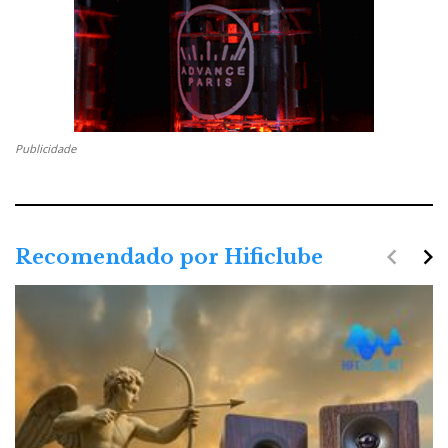
Publicidade
navigate_before
navigate_next
Recomendado por Hificlube