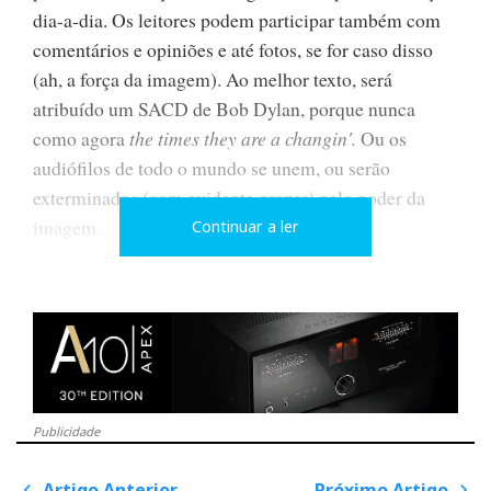
dia-a-dia. Os leitores podem participar também com
comentários e opiniões e até fotos, se for caso disso
(ah, a força da imagem). Ao melhor texto, será
atribuído um SACD de Bob Dylan, porque nunca
como agora
the times they are a changin'.
Ou os
audiófilos de todo o mundo se unem, ou serão
exterminados (com evidente prazer) pelo poder da
imagem.
Continuar a ler
UMA QUESTÃO CULTURAL
O Audioshow é uma iniciativa da revista Audio, de
Publicidade
que fui co-fundador, e embora atraia alguns milhares
de pessoas todos os anos, tem sido ignorado pela
Artigo Anterior
Próximo Artigo