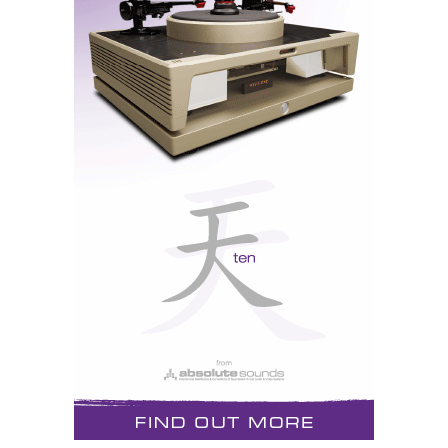
Loewe Spheros/LCD: a imagem
Seguindo as actuais tendências do mercado, patentes,
aliás, em todos certames a nível mundial, o
Audioshow tem vindo a dar cada vez mais destaque ao
audiovisual. Os plasmas, LCD e projectores DLP, que
atraem os visitantes como a luz atrai as borboletas,
vão acabar por dominar a curto prazo, deixando
espaço aberto para um certame tradicional da “velha
guarda”: dois canais, válvulas e LPs, porque, como diz
o povo, ele há gente com gostos para tudo...
FIAT LUX