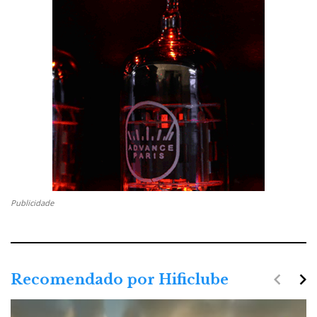
Publicidade
navigate_before
navigate_next
Recomendado por Hificlube