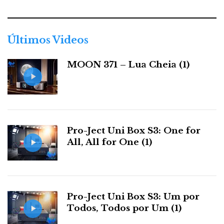
e
g
o
r
Últimos Videos
i
a
MOON 371 – Lua Cheia (1)
s
Pro-Ject Uni Box S3: One for
All, All for One (1)
Pro-Ject Uni Box S3: Um por
Todos, Todos por Um (1)