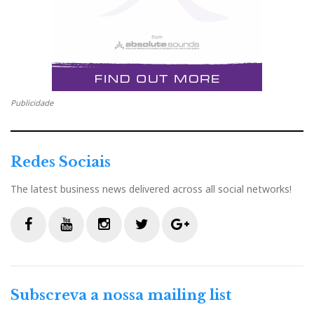
Publicidade
Redes Sociais
The latest business news delivered across all social networks!
F
Y
I
T
G
a
o
n
w
o
c
u
s
i
o
Subscreva a nossa mailing list
e
t
t
t
g