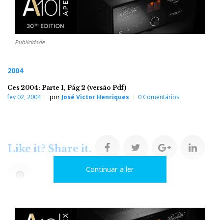
Publicidade
2004
Ces 2004: Parte I, Pág 2 (versão Pdf)
fev 02, 2004
por
José Victor Henriques
0 Comentários
F
T
G
L
Like it? Share it.
Continuar a ler
a
w
o
i
P
c
i
o
n
i