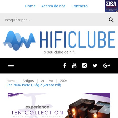
S
Home
Acerca de nós
Contacto
k
i
search
p
t
o
c
o
n
o seu clube de hifi
t
e
n
Facebook
Youtube
Instagram
Twitter
Goog
t
Home
Artigos
Arquivo
2004
Ces 2004: Parte I, Pág 2 (versão Pdf)