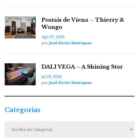
Postais de Viena – Thierry &
Wango
ago 07, 2026
por
José Victor Henriques
DALI VEGA – A Shining Star
jul 29, 2026
por
José Victor Henriques
Categorias
C
a
t