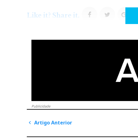
F
T
G
Like it? Share it.
a
w
o
c
i
o
e
t
g
b
t
l
o
e
e
Publicidade
o
r
+
Artigo Anterior
P
k
A
o