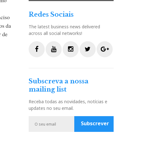
Redes Sociais
nciso
os da
The latest business news delivered
r de
across all social networks!
F
Y
I
T
G
a
o
n
w
o
c
u
s
i
o
Subscreva a nossa
e
t
t
t
g
mailing list
b
u
a
t
l
o
b
g
e
e
Receba todas as novidades, notícias e
o
e
r
r
P
updates no seu email.
k
a
l
m
u
Subscrever
s