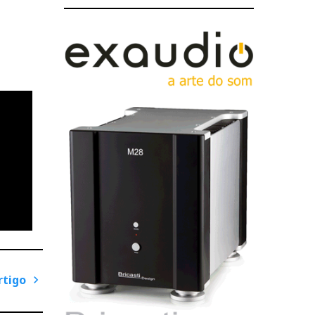
rtigo
P