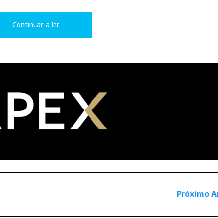
L
P
Continuar a ler
i
i
n
n
k
t
e
e
d
r
I
e
Próximo A
n
s