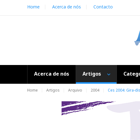
S
Home
Acerca de nós
Contacto
k
i
p
t
o
c
o
n
t
e
Acerca de nós
Artigos
Catego
n
t
Home
Artigos
Arquivo
2004
Ces 2004: Gira-dis