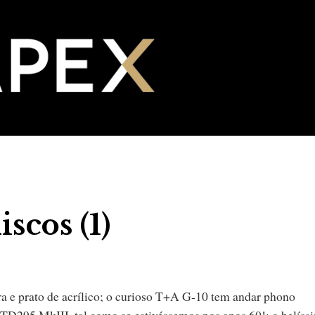
scos (1)
a e prato de acrílico; o curioso T+A G-10 tem andar phono
TD295 MkIII, tal como se estivéssemos nos anos 60!; o belíss