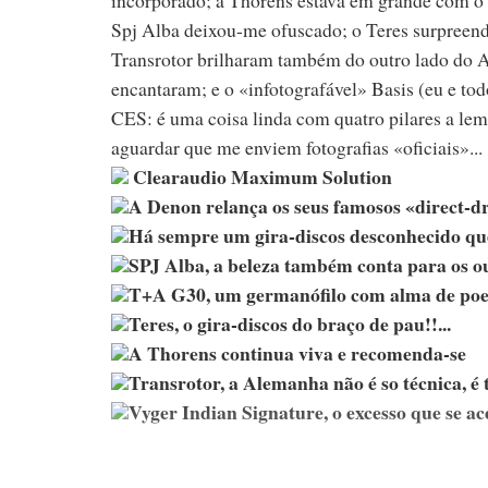
Spj Alba deixou-me ofuscado; o Teres surpreend
Transrotor brilharam também do outro lado do A
encantaram; e o «infotografável» Basis (eu e tod
CES: é uma coisa linda com quatro pilares a lemb
aguardar que me enviem fotografias «oficiais»...
Clearaudio Maximum Solution
A Denon relança os seus famosos «direct-d
Há sempre um gira-discos desconhecido que 
SPJ Alba, a beleza também conta para os 
T+A G30, um germanófilo com alma de poe
Teres, o gira-discos do braço de pau!!...
A Thorens continua viva e recomenda-se
Transrotor, a Alemanha não é so técnica, é
Vyger Indian Signature, o excesso que se ac