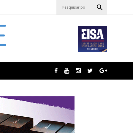
P
search
e
s
q
u
i
s
a
r
p
o
r
Facebook
Youtube
Instagram
Twitter
GooglePlus
:
: