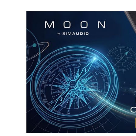
r
s
t
i
t
g
n
o
A
a
n
v
t
e
i
r
g
i
o
a
r
t
i
o
n