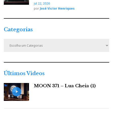
jul 22, 2026
por
José Victor Henriques
Categorias
C
a
t
e
g
o
r
Últimos Videos
i
a
MOON 371 – Lua Cheia (1)
s