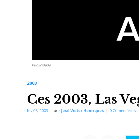
Publicidade
2003
Ces 2003, Las Ve
fev 08, 2003
por
José Victor Henriques
0 Comentários