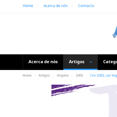
S
Home
Acerca de nós
Contacto
k
i
p
t
o
c
o
n
t
e
Acerca de nós
Artigos
Catego
n
t
Home
Artigos
Arquivo
2003
Ces 2003, Las Veg