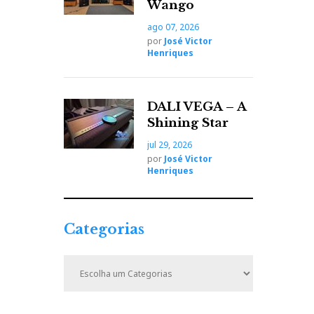
Wango
ago 07, 2026
por
José Victor
Henriques
DALI VEGA – A
Shining Star
jul 29, 2026
por
José Victor
Henriques
Categorias
C
a
t
e