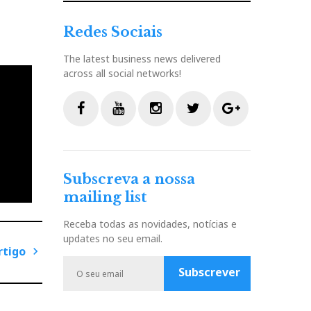
Redes Sociais
The latest business news delivered
across all social networks!
F
Y
I
T
G
a
o
n
w
o
c
u
s
i
o
Subscreva a nossa
e
t
t
t
g
mailing list
b
u
a
t
l
o
b
g
e
e
Receba todas as novidades, notícias e
o
e
r
r
P
updates no seu email.
k
a
l
rtigo
m
u
Subscrever
P
s
r
ó