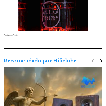
Publicidade
navigate_before
navigate_next
Recomendado por Hificlube