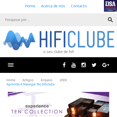
S
Home
Acerca de nós
Contacto
k
i
search
p
t
o
c
o
n
o seu clube de hifi
t
e
n
Facebook
Youtube
Instagram
Twitter
Goog
t
Home
Artigos
Arquivo
2003
Aprenda A Navegar No Hificlube