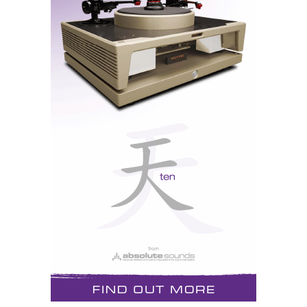
Iorque, só para ver o que acontece. Se é um romântico,
arrisque a palavra «paixão», porque é de amor pelo
hifi que se escreve aqui. Sem falsa modéstia, informo
ainda que, se escrever o meu nome na pesquisa, tem
acesso directo a todos os artigos sem excepção. E, se
escrever uma letra apenas, o motor de busca indica-
lhe os conteúdos começados por essa letra
A partir daqui basta seguir o caminho das pedrinhas,
jogando com os «artigos relacionados» no fim de cada
texto seleccionado. Em desespero de causa, pode
sempre enviar um email a pedir socorro ou a solicitar
a publicação de um artigo particular. Se eu o encontrar
no baú do meu computador, prometo que o
disponibilizo logo que possível.