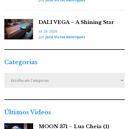
por
José Victor Henriques
DALI VEGA – A Shining Star
jul 29, 2026
por
José Victor Henriques
Categorias
C
a
t
e
g
o
r
Últimos Videos
i
a
MOON 371 – Lua Cheia (1)
s