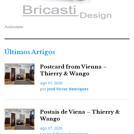
a
w
o
i
P
c
i
o
n
i
Publicidade
e
t
g
k
n
b
t
l
e
Últimos Artigos
t
o
e
e
d
Postcard from Vienna –
e
Thierry & Wango
o
r
+
I
r
ago 07, 2026
por
José Victor Henriques
k
n
e
Postais de Viena – Thierry &
s
Wango
t
ago 07, 2026