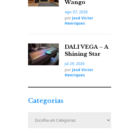
Wango
ago 07, 2026
por
José Victor
Henriques
DALI VEGA – A
Shining Star
jul 29, 2026
por
José Victor
Henriques
Categorias
C
a
t
e