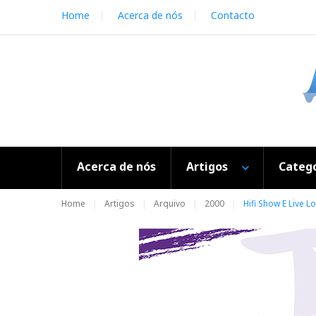
S
Home
Acerca de nós
Contacto
k
i
p
t
o
c
o
n
t
e
Acerca de nós
Artigos
Catego
n
t
Home
Artigos
Arquivo
2000
Hifi Show E Live L