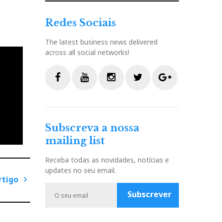
Redes Sociais
The latest business news delivered
across all social networks!
F
Y
I
T
G
a
o
n
w
o
c
u
s
i
o
Subscreva a nossa
e
t
t
t
g
mailing list
b
u
a
t
l
o
b
g
e
e
Receba todas as novidades, notícias e
o
e
r
r
P
updates no seu email.
k
a
l
rtigo
m
u
Subscrever
P
s
r
ó