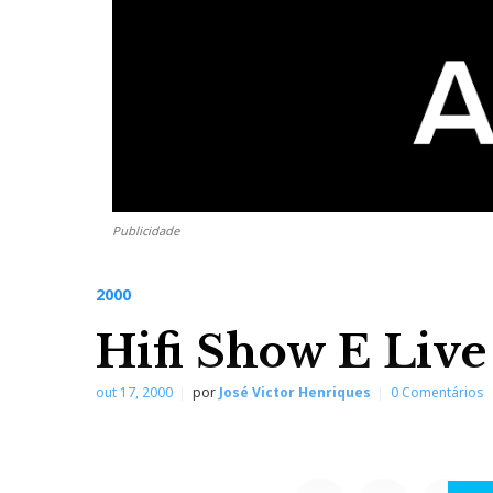
Publicidade
2000
Hifi Show E Live
out 17, 2000
por
José Victor Henriques
0 Comentários