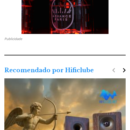
Publicidade
navigate_before
navigate_next
Recomendado por Hificlube