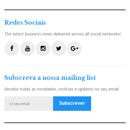
Redes Sociais
The latest business news delivered across all social networks!
F
Y
I
T
G
a
o
n
w
o
c
u
s
i
o
Subscreva a nossa mailing list
e
t
t
t
g
b
u
a
t
l
Receba todas as novidades, notícias e updates no seu email.
o
b
g
e
e
o
e
r
r
P
Subscrever
k
a
l
m
u
s