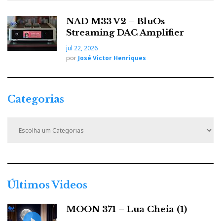
NAD M33 V2 – BluOs
Streaming DAC Amplifier
jul 22, 2026
por
José Victor Henriques
Categorias
C
a
t
e
g
o
r
Últimos Videos
i
a
MOON 371 – Lua Cheia (1)
s