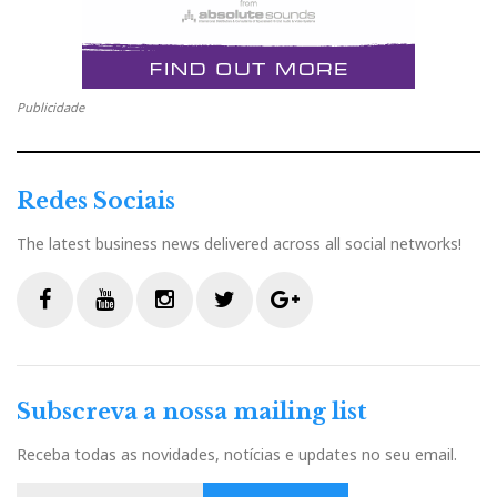
Publicidade
Redes Sociais
The latest business news delivered across all social networks!
F
Y
I
T
G
a
o
n
w
o
c
u
s
i
o
Subscreva a nossa mailing list
e
t
t
t
g
b
u
a
t
l
Receba todas as novidades, notícias e updates no seu email.
o
b
g
e
e
o
e
r
r
P