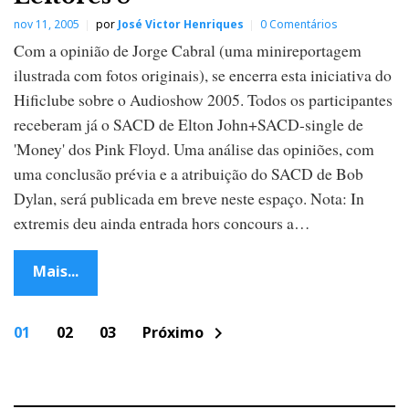
nov 11, 2005
por
José Victor Henriques
0 Comentários
Com a opinião de Jorge Cabral (uma minireportagem
ilustrada com fotos originais), se encerra esta iniciativa do
Hificlube sobre o Audioshow 2005. Todos os participantes
receberam já o SACD de Elton John+SACD-single de
'Money' dos Pink Floyd. Uma análise das opiniões, com
uma conclusão prévia e a atribuição do SACD de Bob
Dylan, será publicada em breve neste espaço. Nota: In
extremis deu ainda entrada hors concours a…
Mais...
P
01
02
03
Próximo
chevron_right
o
s
t
s
n
a
v