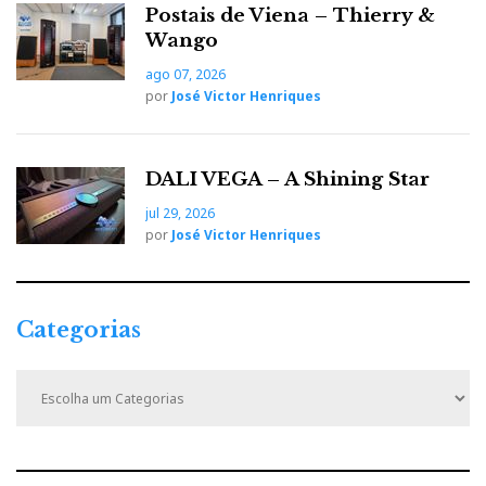
Postais de Viena – Thierry &
Wango
ago 07, 2026
por
José Victor Henriques
DALI VEGA – A Shining Star
jul 29, 2026
por
José Victor Henriques
Categorias
C
a
t
e
g
o