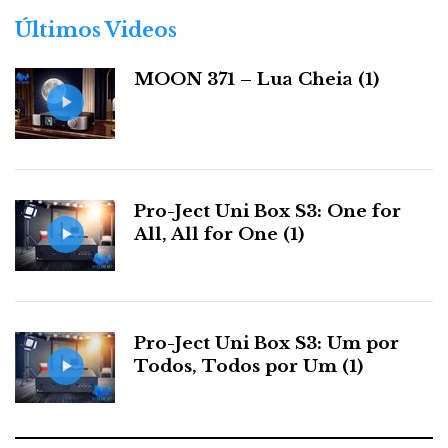
r
Últimos Videos
i
a
MOON 371 – Lua Cheia (1)
s
Pro-Ject Uni Box S3: One for
All, All for One (1)
Pro-Ject Uni Box S3: Um por
Todos, Todos por Um (1)