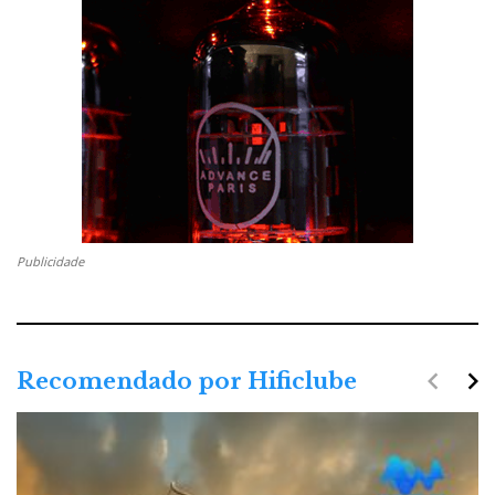
Publicidade
navigate_before
navigate_next
Recomendado por Hificlube