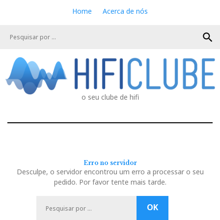
S
Home
Acerca de nós
k
i
search
p
t
o
c
o
n
o seu clube de hifi
t
e
n
t
Erro no servidor
Desculpe, o servidor encontrou um erro a processar o seu
pedido. Por favor tente mais tarde.
P
OK
e