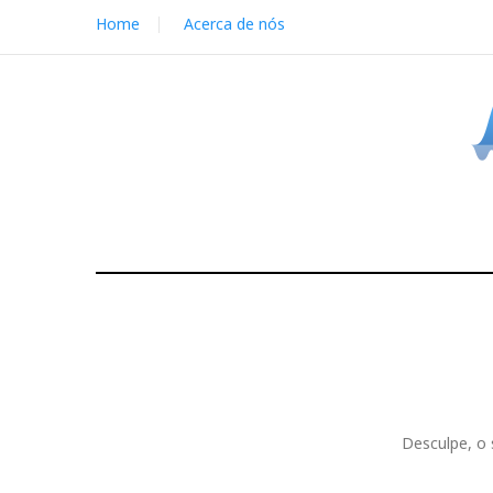
S
Home
Acerca de nós
k
i
p
t
o
c
o
n
t
e
n
t
Desculpe, o 