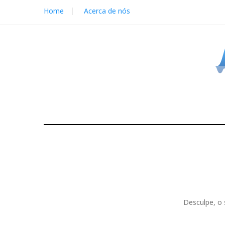
S
Home
Acerca de nós
k
i
p
t
o
c
o
n
t
e
n
t
Desculpe, o 