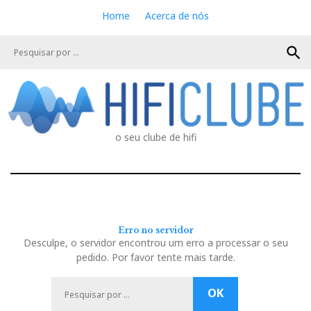
S
Home
Acerca de nós
k
i
search
p
t
o
c
o
n
o seu clube de hifi
t
e
n
t
Erro no servidor
Desculpe, o servidor encontrou um erro a processar o seu
pedido. Por favor tente mais tarde.
P
OK
e