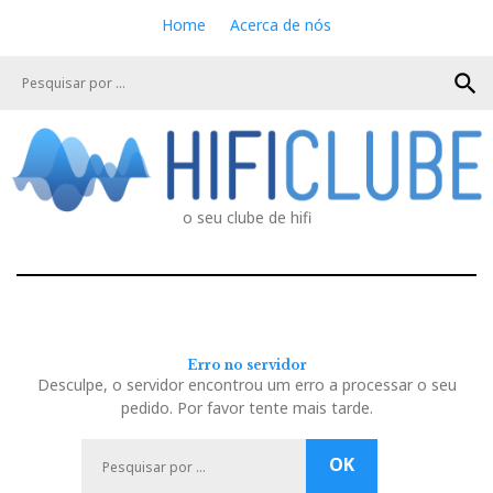
S
Home
Acerca de nós
k
i
search
p
t
o
c
o
n
o seu clube de hifi
t
e
n
t
Erro no servidor
Desculpe, o servidor encontrou um erro a processar o seu
pedido. Por favor tente mais tarde.
P
OK
e