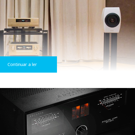
Continuar a ler
 amplificador integrado Luxman e depois por um Accuphase, t
o ‘vivas’ demais para o meu gosto, a pedir um ligeiro corte no
ataque no grave superior, mesmo ao gosto da malta jovem, com