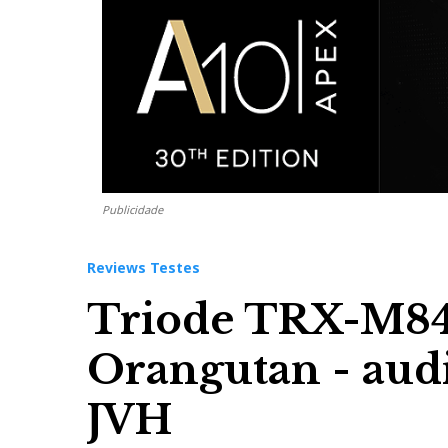
Publicidade
Reviews Testes
Triode TRX-M84
Orangutan - aud
JVH