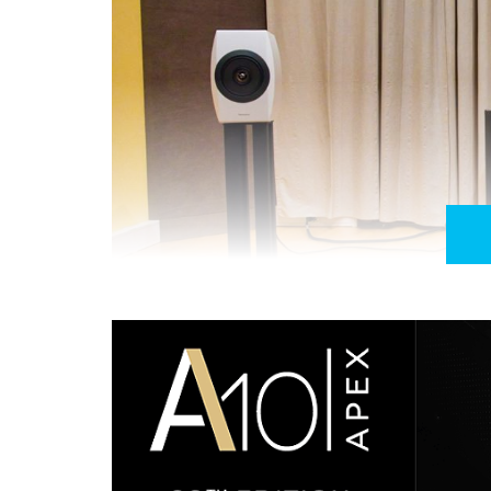
As Technics foram alimentadas primeiro por um
se revelarado abertas e com vida, talvez um pouc
e reproduziram música com alegria e excelente 