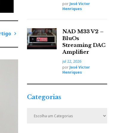
por
José Victor
ira
Henriques
NAD M33 V2 –
rtigo
BluOs
P
Streaming DAC
r
Amplifier
ó
jul 22, 2026
x
por
José Victor
i
Henriques
m
o
A
Categorias
r
t
C
i
a
t
g
e
o