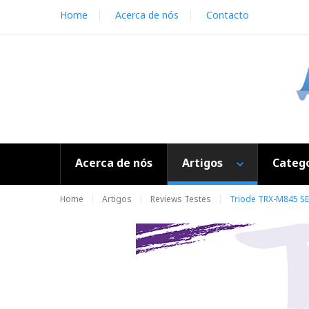
S
Home
Acerca de nós
Contacto
k
i
p
t
o
c
o
n
t
e
Acerca de nós
Artigos
Catego
n
t
Home
Artigos
Reviews Testes
Triode TRX-M845 SE 