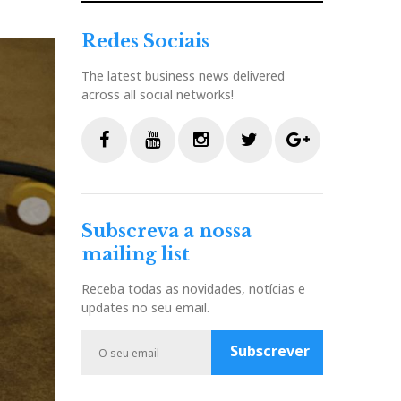
Redes Sociais
The latest business news delivered
across all social networks!
F
Y
I
T
G
a
o
n
w
o
c
u
s
i
o
Subscreva a nossa
e
t
t
t
g
mailing list
b
u
a
t
l
o
b
g
e
e
Receba todas as novidades, notícias e
o
e
r
r
P
updates no seu email.
k
a
l
m
u
Subscrever
s