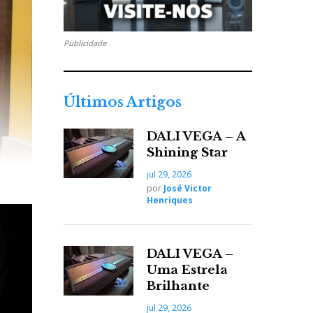
Publicidade
Últimos Artigos
DALI VEGA – A
Shining Star
jul 29, 2026
por
José Victor
Henriques
DALI VEGA –
endo-
Uma Estrela
Brilhante
 agudo,
 pouco
jul 29, 2026