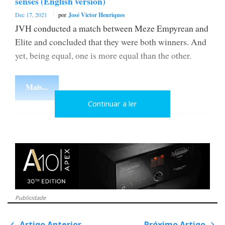
senses (English version)
Dec 17, 2021
por
José Victor Henriques
JVH conducted a match between Meze Empyrean and
Elite and concluded that they were both winners. And
yet, being equal, one is more equal than the other.
Mais...
Continuar a ler
Publicidade
Artigo Anterior
Próximo Artigo