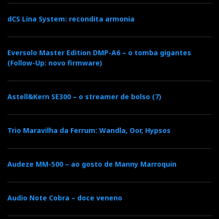
dCS Lina System: recondita armonia
Eversolo Master Edition DMP-A6 – o tomba gigantes
(Follow-Up: novo firmware)
Astell&Kern SE300 – o streamer de bolso (7)
Hifiman Arya – melodia de ar
puro
Trio Maravilha da Ferrum: Wandla, Oor, Hypsos
Sep 13, 2021
por
José Victor Henriques
Audeze MM-500 – ao gosto de Manny Marroquin
Arya significa ‘ar’, mas também ‘melodia’, e o nome
fica bem a um par de auscultadores planarmagnéticos
de caixa aberta e preço fechado: 1599 euros.
Audio Note Cobra – doce veneno