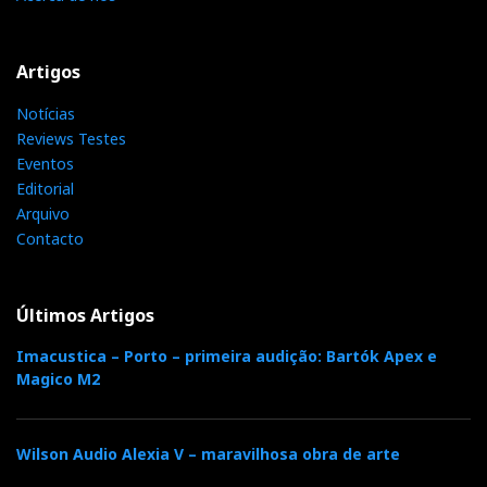
Artigos
Notícias
Luxman L-595A SE – luxo
Reviews Testes
Eventos
clássico com história
Editorial
Arquivo
Sep 16, 2021
por
José Victor Henriques
Contacto
Com o L-595A SE, a Luxman comemora no Presente
95 anos de Passado com aposta no Futuro.
Últimos Artigos
Imacustica – Porto – primeira audição: Bartók Apex e
Mais...
Magico M2
Wilson Audio Alexia V – maravilhosa obra de arte