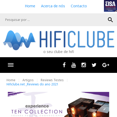
S
Home
Acerca de nós
Contacto
k
i
search
p
t
o
c
o
n
o seu clube de hifi
t
e
n
Facebook
Youtube
Instagram
Twitter
Goog
t
Home
Artigos
Reviews Testes
Hificlube.net _Reviews do ano 2021