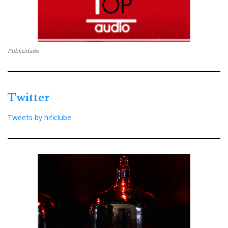
Publicidade
Twitter
Tweets by hificlube
Constellation Integrated 1.0:
arte moderna, som clássico
Oct 03, 2021
por
José Victor Henriques
JVH deu o Integrated 1.0 a provar à família, que
gostou e pediu mais. Concebido por um ‘Dream