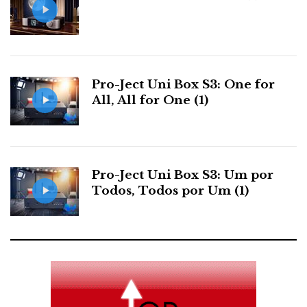
JBL SA750 – revivalismo
Pro-Ject Uni Box S3: One for
futurista
All, All for One (1)
Oct 19, 2021
por
José Victor Henriques
Para comemorar o 75º Aniversário, a JBL produziu o
Pro-Ject Uni Box S3: Um por
amplificador integrado SA750, em estilo retro,
Todos, Todos por Um (1)
inspirado no clássico SA600 dos anos 60, mas com
especificações de última geração.
Mais...