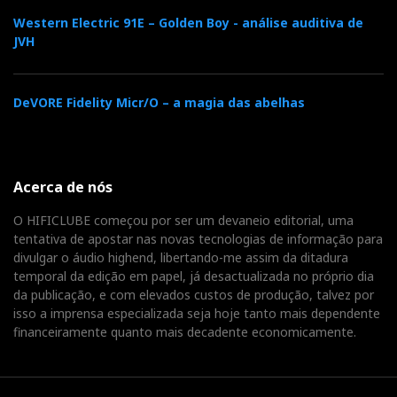
Mais...
Western Electric 91E – Golden Boy - análise auditiva de
JVH
DeVORE Fidelity Micr/O – a magia das abelhas
Acerca de nós
O HIFICLUBE começou por ser um devaneio editorial, uma
tentativa de apostar nas novas tecnologias de informação para
Audiolab 8300A – regresso ao
divulgar o áudio highend, libertando-me assim da ditadura
temporal da edição em papel, já desactualizada no próprio dia
futuro
da publicação, e com elevados custos de produção, talvez por
isso a imprensa especializada seja hoje tanto mais dependente
Sep 02, 2021
por
José Victor Henriques
financeiramente quanto mais decadente economicamente.
A Audiolab nasceu humilde, acessível ao povo,