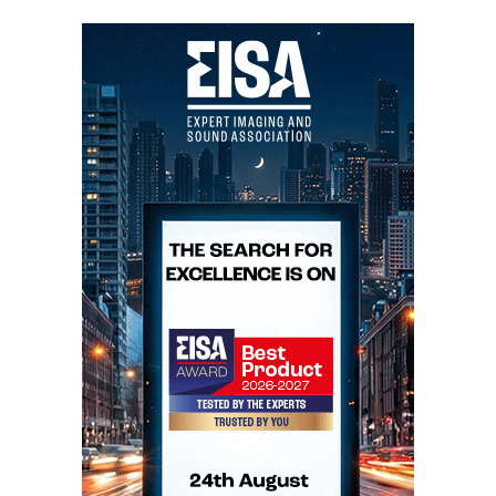
Mais...
PRIMALUNA EVO300
HYBRID by Floyd : the bright
side of the moon (English