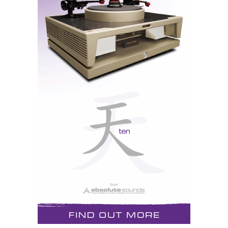
May 05, 2021
por
José Victor Henriques
JVH escreve ao correr da pena sobre a sua experiência
com o amplificador integrado DarTZeel CTH-8550 II.
Um lingote de ouro suíço que custa 29 mil euros. Será
que justifica o preço? Disclaimer: o que vão ler não é
um teste, ou sequer uma review mundana e
sofisticada, é uma simples carta de amor, ridícula
como todas as cartas de amor, segundo Fernando
Pessoa.
Mais...