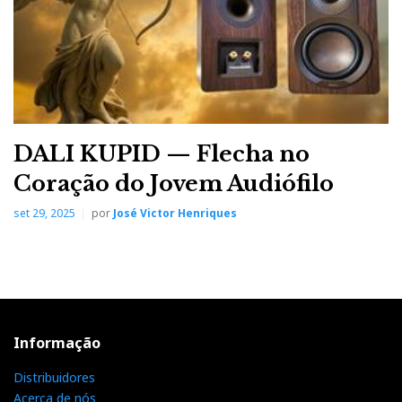
explodem realmente.
Os tiros matam só de
susto.
DALI KUPID — Flecha no
Coração do Jovem Audiófilo
set 29, 2025
por
José Victor Henriques
O cancelamento ativo de ruído reforça essa sensação
Informação
de imersão. Não melhora magicamente a qualidade do
Distribuidores
transdutor, mas reduz o ruído de fundo. Menos sala,
Acerca de nós