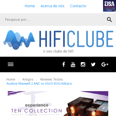
S
Home
Acerca de nós
Contacto
k
i
search
p
t
o
c
o
n
o seu clube de hifi
t
e
n
Facebook
Youtube
Instagram
Twitter
Goog
t
Home
Artigos
Reviews Testes
Audeze Maxwell 2 ANC vs ASUS ROG Kithara