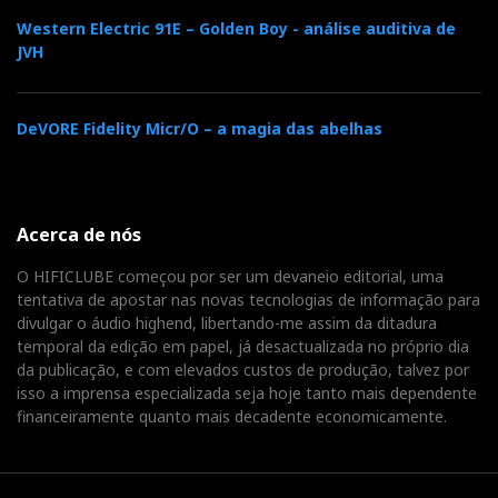
Western Electric 91E – Golden Boy - análise auditiva de
JVH
Com o Kithara, as vozes respiram melhor, os pratos
têm mais ar e morrem mais lentamente, ao contrário
do 'inimigo', que é abatido sem piedade. A
DeVORE Fidelity Micr/O – a magia das abelhas
reverberação é mais fácil de seguir. Pequenos
acontecimentos acústicos surgem no espaço e não
estão confinados numa cápsula.
Acerca de nós
O Maxwell 2 ANC faz a
O HIFICLUBE começou por ser um devaneio editorial, uma
tentativa de apostar nas novas tecnologias de informação para
música parecer maior;
divulgar o áudio highend, libertando-me assim da ditadura
o Kithara faz a música
temporal da edição em papel, já desactualizada no próprio dia
da publicação, e com elevados custos de produção, talvez por
parecer mais livre.
isso a imprensa especializada seja hoje tanto mais dependente
financeiramente quanto mais decadente economicamente.
A escolha do veneno
Por mim, se fosse jogador, ficaria com os Maxwell 2