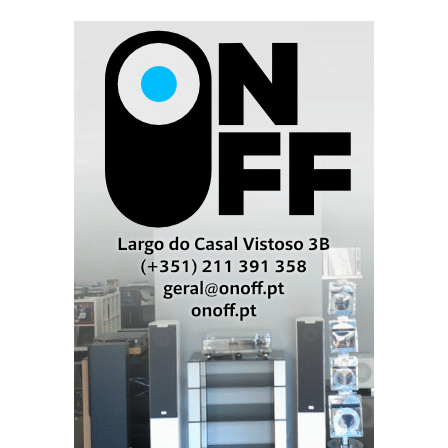
auscultadores abertos. Em compensação, também não
deixam o som escapar para o ambiente com a mesma
facilidade. Isolam. E, num produto de '
gaming'
, isso
conta.
ASUS/HIFIMAN: outra filosofia, a mesma
tecnologia
O ROG Kithara foi desenvolvido em colaboração com
a HIFIMAN e utiliza transdutores planar-magnéticos
de 100 mm, diafragma Neo Supernano, tecnologia
Stealth Magnet e configuração aberta. Vem equipado
com cabos de boa qualidade e múltiplos adaptadores:
3,5 mm, 6,3 mm, 4,4 mm balanceado e USB-C.
Não há Bluetooth. Não há bateria. Não há ANC.
Não há DAC.