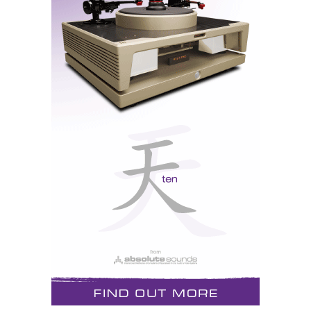
O Maxwell 2 ANC é robusto, fechado, cheio de
tecnologia, funciona com bateria e não precisa de
cabos, pelo menos em teoria. O Kithara parece o tipo
de prenda que um pai audiófilo compra ao filho
'
gamer'
que teve boas notas, apesar de o jogo lhe
roubar demasiado tempo de estudo.
O Maxwell utiliza transdutores planar-magnéticos de
90 mm, tecnologia Fazor, ímanes Fluxor, gestão
acústica SLAM, Bluetooth 5.3 (pode até atender o
telefone enquanto joga), dongle USB-C de baixa
latência, ligação USB-C por cabo, entrada analógica
de 3,5 mm, mais de 80 horas de autonomia e
microfone destacável hipercardioide.
Nota: não
fornecido, mas também tem microfones internos.