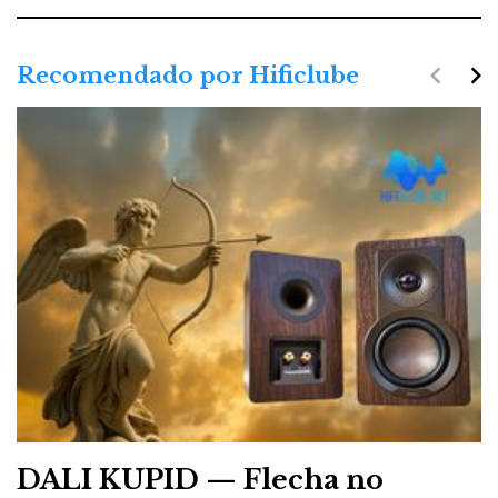
navigate_before
navigate_next
Recomendado por Hificlube
DALI KUPID — Flecha no