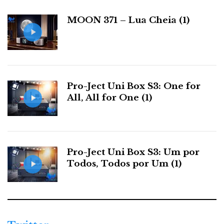
i
a
MOON 371 – Lua Cheia (1)
s
Pro-Ject Uni Box S3: One for
All, All for One (1)
Pro-Ject Uni Box S3: Um por
Todos, Todos por Um (1)