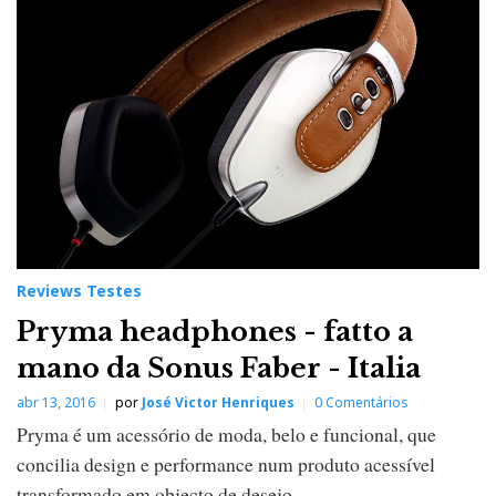
e
w
s
T
e
s
t
e
s
Reviews Testes
Pryma headphones - fatto a
mano da Sonus Faber - Italia
abr 13, 2016
por
José Victor Henriques
0 Comentários
Pryma é um acessório de moda, belo e funcional, que
concilia design e performance num produto acessível
transformado em objecto de desejo.