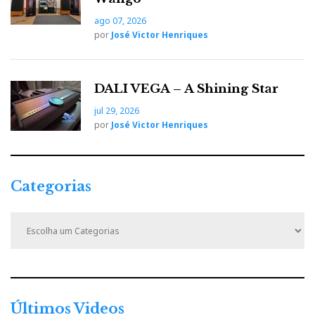
ago 07, 2026
por
José Victor Henriques
DALI VEGA – A Shining Star
jul 29, 2026
por
José Victor Henriques
Categorias
C
a
t
e
g
o
r
Últimos Videos