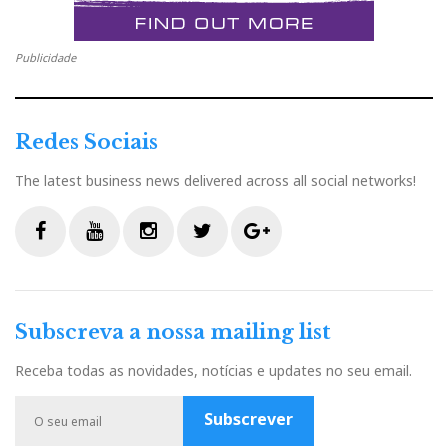
Publicidade
Redes Sociais
The latest business news delivered across all social networks!
F
Y
I
T
G
a
o
n
w
o
c
u
s
i
o
Subscreva a nossa mailing list
e
t
t
t
g
b
u
a
t
l
Receba todas as novidades, notícias e updates no seu email.
o
b
g
e
e
o
e
r
r
P
Subscrever
k
a
l