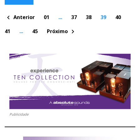
P
Anterior
01
...
37
38
39
40
chevron_left
o
s
t
41
...
45
Próximo
chevron_right
s
n
a
v
i
g
a
t
i
o
n
Publicidade