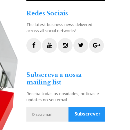
Redes Sociais
The latest business news delivered
across all social networks!
F
Y
I
T
G
a
o
n
w
o
c
u
s
i
o
Subscreva a nossa
e
t
t
t
g
mailing list
b
u
a
t
l
o
b
g
e
e
Receba todas as novidades, notícias e
o
e
r
r
P
updates no seu email.
k
a
l
m
u
Subscrever
s