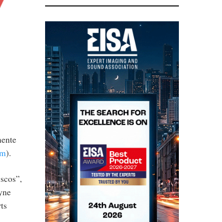
mente
om
).
iscos”,
Fyne
ts