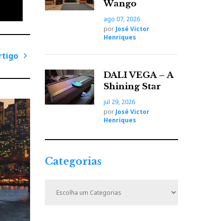
Wango
ago 07, 2026
por
José Victor
Henriques
rtigo
P
DALI VEGA – A
r
Shining Star
ó
jul 29, 2026
x
por
José Victor
i
Henriques
m
o
A
Categorias
r
t
C
i
a
t
g
e
o