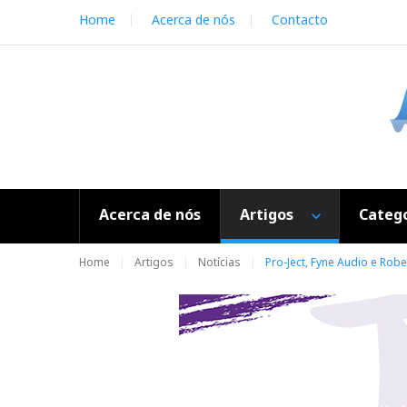
S
Home
Acerca de nós
Contacto
k
i
p
t
o
c
o
n
t
e
Acerca de nós
Artigos
Catego
n
t
Home
Artigos
Notícias
Pro-Ject, Fyne Audio e Rob