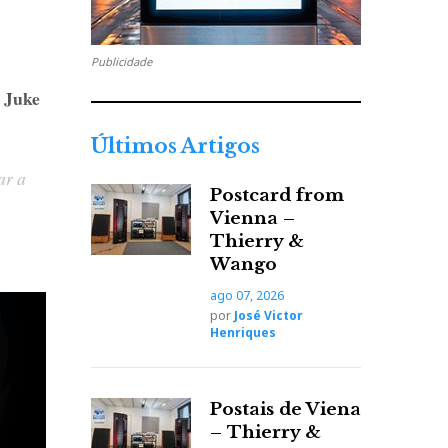
Publicidade
 Juke
Últimos Artigos
ar a
Postcard from
Vienna –
Thierry &
99,00
Wango
ago 07, 2026
por
José Victor
Henriques
Postais de Viena
– Thierry &