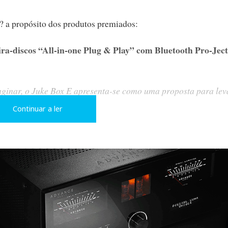
? a propósito dos produtos premiados:
cos “All-in-one Plug & Play” com Bluetooth Pro-Ject
inar, o Juke Box E apresenta-se como uma proposta para lev
Continuar a ler
S: Gira-discos “Plug & Play” Pro-Ject Primary E (1