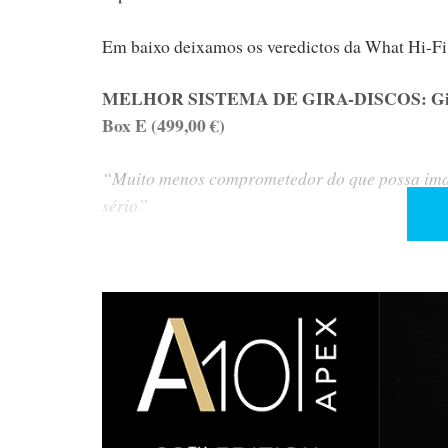
Em baixo deixamos os veredictos da What Hi-Fi
MELHOR SISTEMA DE GIRA-DISCOS: Gira-dis
Box E (499,00 €)
“Muito menos comprometedor do que possa imag
sério”
MELHOR GIRA-DISCOS ABAIXO DE 200 LIBRA
€)