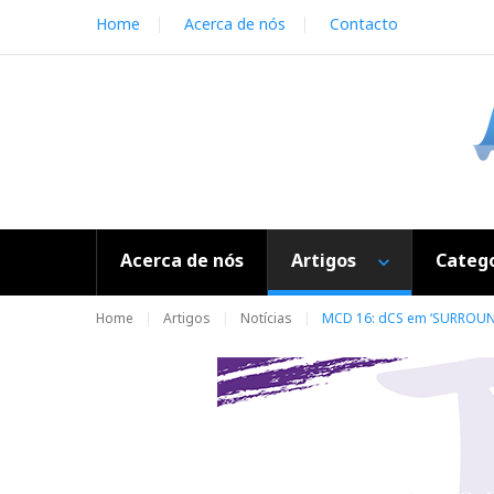
S
Home
Acerca de nós
Contacto
k
i
p
t
o
c
o
n
t
e
Acerca de nós
Artigos
Catego
n
t
Home
Artigos
Notícias
MCD 16: dCS em ‘SURROUN