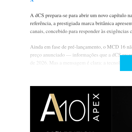
A dCS prepara-se para abrir um novo capítulo na
referência, a prestigiada marca britânica aprese
canais, concebido para responder às exigências c
Ainda em fase de pré-lançamento, o MCD 16 não
preço anunciado — informações que a dCS reserv
de 2026. Mas a mensagem é clara: a tecnologia q
se para entrar, com a mesma ambição, no domíni