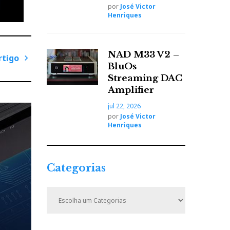
por
José Victor
Henriques
NAD M33 V2 –
rtigo
BluOs
P
Streaming DAC
r
Amplifier
ó
jul 22, 2026
x
por
José Victor
i
Henriques
m
o
A
Categorias
r
t
C
i
a
t
g
da
e
o