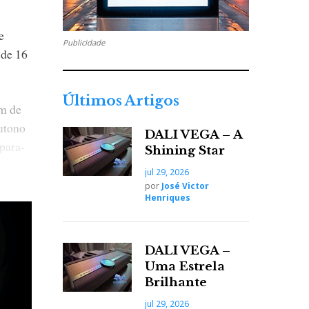
e
Publicidade
 de 16
Últimos Artigos
em de
utono
DALI VEGA – A
para-
Shining Star
jul 29, 2026
por
José Victor
Henriques
DALI VEGA –
Uma Estrela
Brilhante
jul 29, 2026