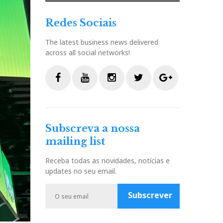
Redes Sociais
The latest business news delivered
across all social networks!
F
Y
I
T
G
a
o
n
w
o
c
u
s
i
o
Subscreva a nossa
e
t
t
t
g
mailing list
b
u
a
t
l
o
b
g
e
e
Receba todas as novidades, notícias e
o
e
r
r
P
updates no seu email.
k
a
l
m
u
Subscrever
s