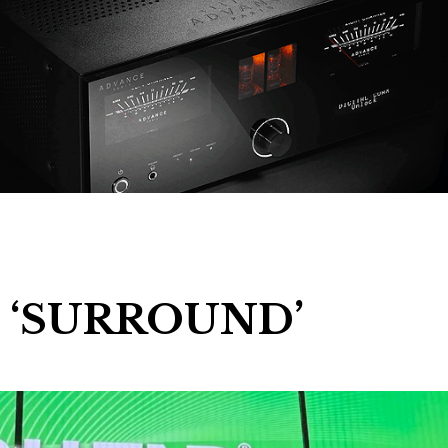
m ‘SURROUND’