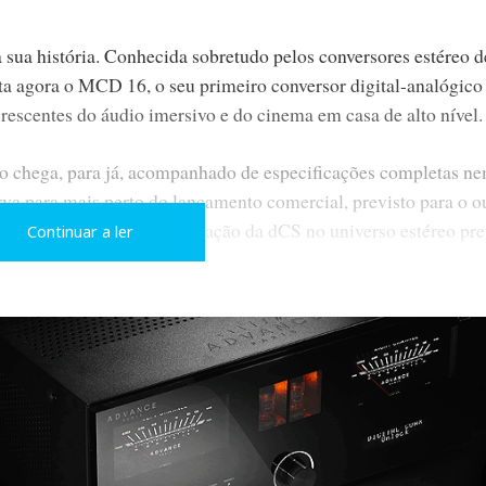
 sua história. Conhecida sobretudo pelos conversores estéreo d
nta agora o MCD 16, o seu primeiro conversor digital-analógico
rescentes do áudio imersivo e do cinema em casa de alto nível.
 chega, para já, acompanhado de especificações completas n
a para mais perto do lançamento comercial, previsto para o o
ue ajudou a definir a reputação da dCS no universo estéreo pre
Continuar a ler
o multicanal.