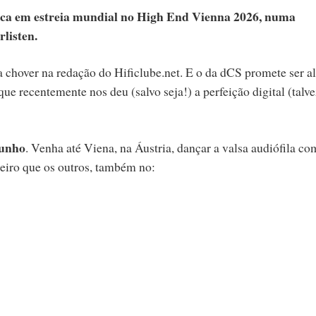
ca em estreia mundial no High End Vienna 2026, numa
listen.
a chover na redação do Hificlube.net. E o da dCS promete ser a
que recentemente nos deu (salvo seja!) a perfeição digital (talve
junho
. V
enha até Viena, na Áustria, dançar a valsa audiófila co
eiro que os outros, também no: