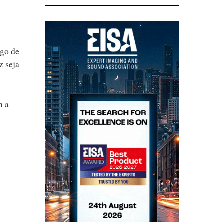
lgo de
z seja
m a