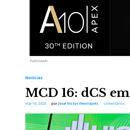
Publicidade
Notícias
MCD 16: dCS e
mai 16, 2026
por
José Victor Henriques
comentários