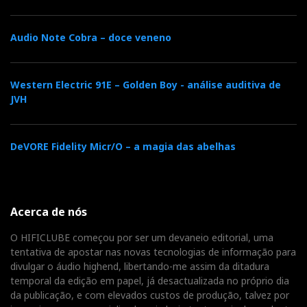
Audio Note Cobra – doce veneno
Western Electric 91E – Golden Boy - análise auditiva de
JVH
DeVORE Fidelity Micr/O – a magia das abelhas
Devialet Astra
Devialet Astra – Odisseia
Acerca de nós
sonora rumo às estrelas
O HIFICLUBE começou por ser um devaneio editorial, uma
tentativa de apostar nas novas tecnologias de informação para
mar 05, 2025
divulgar o áudio highend, libertando-me assim da ditadura
por
José Victor Henriques
temporal da edição em papel, já desactualizada no próprio dia
Astras há muitos — até a Opel tem o seu. Mas a
da publicação, e com elevados custos de produção, talvez por