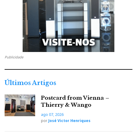
Pedro Henriques, Sales Manager
HIFICLUBE
EDITOR’S CHOICE 2025
Nota: para abrir “reviews” clique no respetivo título
Publicidade
PRODUCT OF THE YEAR: dCS VARÈSE
Últimos Artigos
Postcard from Vienna –
Thierry & Wango
ago 07, 2026
por
José Victor Henriques