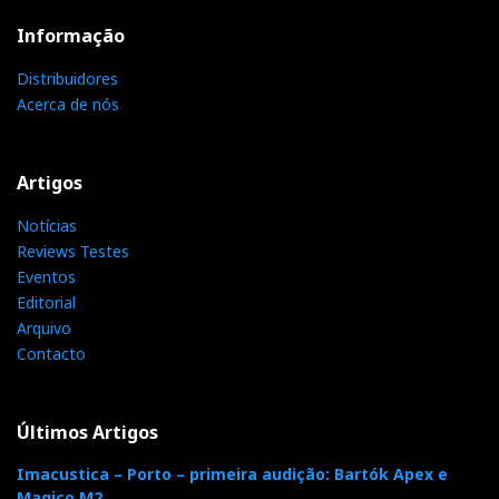
High End Integrated Amplifier
Informação
Dan D'Agostino Pendulum
Distribuidores
Acerca de nós
Artigos
Notícias
Reviews Testes
Eventos
Editorial
Arquivo
Contacto
Dan D'Agostino Pendulum
Últimos Artigos
Imacustica – Porto – primeira audição: Bartók Apex e
Dan D’Agostino Pendulum: o
Magico M2