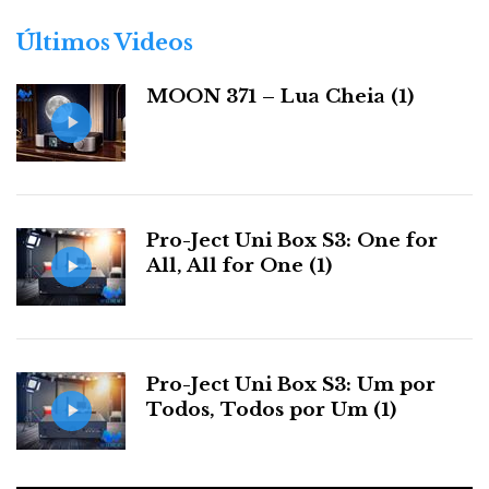
o
r
Mais...
Últimos Videos
i
a
MOON 371 – Lua Cheia (1)
s
DIGITAL SOURCE
High End Digital Server & Streamer
Antipodes Oladra
Pro-Ject Uni Box S3: One for
All, All for One (1)
Pro-Ject Uni Box S3: Um por
Todos, Todos por Um (1)