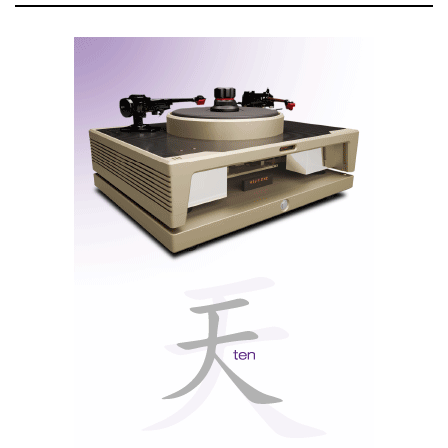
within its category and price range.
Our resources are limited—and so is our time. That’s
why we don’t try to test everything under the sun. We
focus on the pieces that genuinely spark our curiosity.
“Editor’s Choices 2025”
Out of that process comes
:
a collection of the products that didn’t just impress
us… they stayed with us long after the music stopped.
Our Approach
This is not just another “Best of the Year” list where
products are lined up and forced to compete as if they
were all playing the same game. We believe that such
comparisons often lack context and rarely do justice
to the character of each component. It’s impossible to