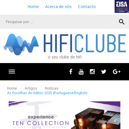
S
Home
Acerca de nós
Contacto
k
i
search
p
t
o
c
o
n
o seu clube de hifi
t
e
n
Facebook
Youtube
Instagram
Twitter
Goog
t
Home
Artigos
Notícias
As Escolhas do Editor 2025 (Portuguese/English)