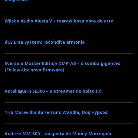
desafio dos sentidos
mai 08, 2025
Wilson Audio Alexia V – maravilhosa obra de arte
por
José Victor Henriques
Com o novo Pendulum Integrated Amplifier, a
dCS Lina System: recondita armonia
D’Agostino Master Audio Systems propõe um
modelo que, embora posicionado como de
“entrada” de gama, representa um verdadeiro
Eversolo Master Edition DMP-A6 – o tomba gigantes
manifesto de “democratização” audiófila.
(Follow-Up: novo firmware)
Mais...
Astell&Kern SE300 – o streamer de bolso (7)
High End Streaming Amplifier
Trio Maravilha da Ferrum: Wandla, Oor, Hypsos
Devialet Astra
Audeze MM-500 – ao gosto de Manny Marroquin