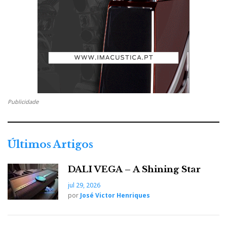
Publicidade
Últimos Artigos
DALI VEGA – A Shining Star
jul 29, 2026
por
José Victor Henriques