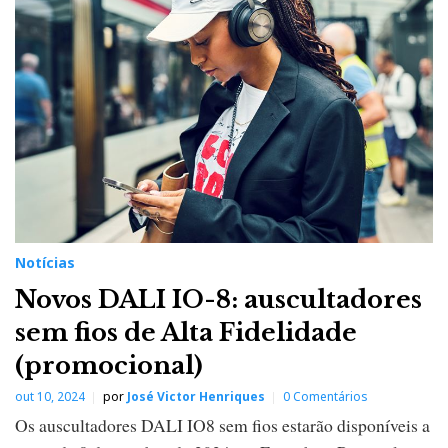
c
i
a
s
Notícias
Novos DALI IO-8: auscultadores
sem fios de Alta Fidelidade
(promocional)
out 10, 2024
por
José Victor Henriques
0 Comentários
Os auscultadores DALI IO8 sem fios estarão disponíveis a