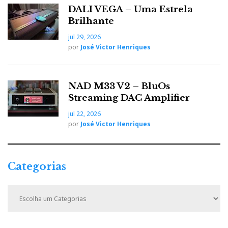
DALI VEGA – Uma Estrela
Brilhante
jul 29, 2026
por
José Victor Henriques
NAD M33 V2 – BluOs
Streaming DAC Amplifier
jul 22, 2026
por
José Victor Henriques
Categorias
C
a
t
e