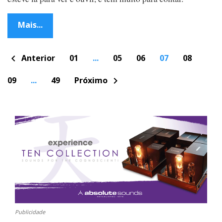
Mais...
P
Anterior
01
...
05
06
07
08
chevron_left
o
s
t
09
...
49
Próximo
chevron_right
s
n
a
v
i
g
a
t
i
o
n
Publicidade