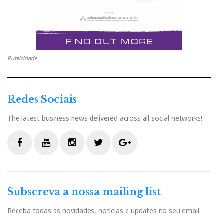
Publicidade
Redes Sociais
The latest business news delivered across all social networks!
F
Y
I
T
G
a
o
n
w
o
c
u
s
i
o
Subscreva a nossa mailing list
e
t
t
t
g
b
u
a
t
l
Receba todas as novidades, notícias e updates no seu email.
o
b
g
e
e