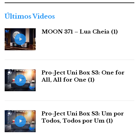
g
o
r
Últimos Videos
i
a
MOON 371 – Lua Cheia (1)
s
Pro-Ject Uni Box S3: One for
All, All for One (1)
Pro-Ject Uni Box S3: Um por
Todos, Todos por Um (1)