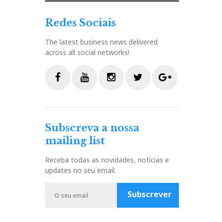
Redes Sociais
The latest business news delivered
across all social networks!
F
Y
I
T
G
a
o
n
w
o
c
u
s
i
o
Subscreva a nossa
e
t
t
t
g
mailing list
b
u
a
t
l
o
b
g
e
e
Receba todas as novidades, notícias e
o
e
r
r
P
updates no seu email.
k
a
l
m
u
Subscrever
s