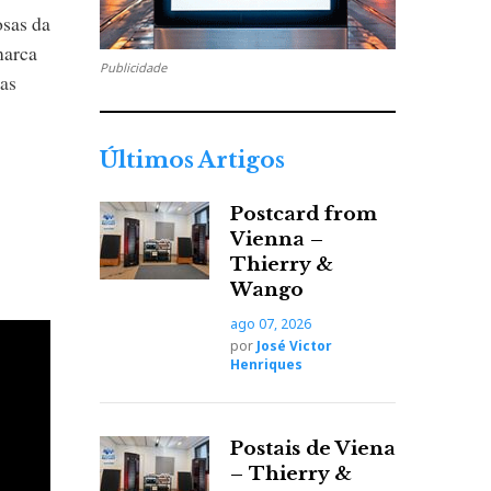
osas da
marca
Publicidade
as
Últimos Artigos
Postcard from
Vienna –
Thierry &
Wango
ago 07, 2026
por
José Victor
Henriques
Postais de Viena
– Thierry &