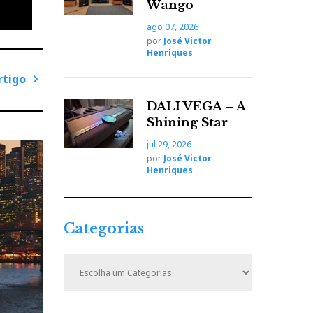
Wango
ago 07, 2026
por
José Victor
Henriques
rtigo
P
DALI VEGA – A
r
Shining Star
ó
jul 29, 2026
x
por
José Victor
i
Henriques
m
o
A
Categorias
r
t
C
i
a
t
g
e
o