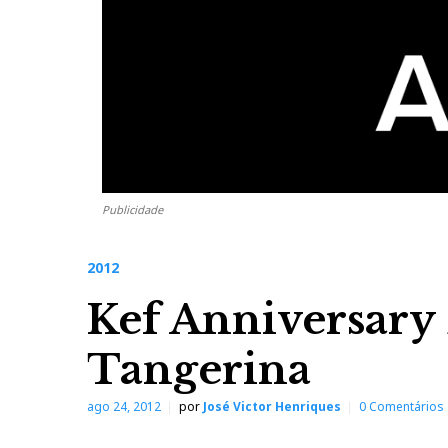
Publicidade
2012
Kef Anniversary
Tangerina
ago 24, 2012
por
José Victor Henriques
0 Comentários