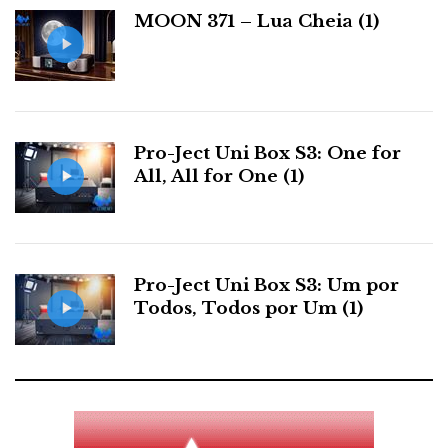
a
MOON 371 – Lua Cheia (1)
s
Pro-Ject Uni Box S3: One for
Earo Eight, coluna activa com altifalante único full
All, All for One (1)
range, do tipo Fostex, de origem escandinava. Ao
contrário de outros modelos com idêntica
configuração soam muito naturais. As cores
são demasiado “chamativas” para o gosto meridional.
Pro-Ject Uni Box S3: Um por
Todos, Todos por Um (1)