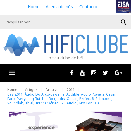
S
Home
Acerca de nós
Contacto
k
i
search
p
t
o
c
o
n
o seu clube de hifi
t
e
n
Facebook
Youtube
Instagram
Twitter
Goog
t
Home
Artigos
Arquivo
2011
Ces 2011: Áudio Do Arco-da-velha: Audible, Audio Powers, Cayin,
Earo, Everything But The Box, Jadis, Ocean, Perfect 8, Silbatone,
Soundlab, Thiel, Trenner&friedl, Zu Audio , Not For Sale