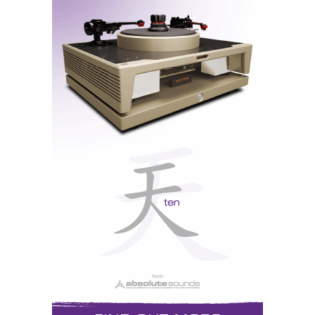
E a malta da Audio Powers também tem muito rock e
muito power nas veias.
Great stuff, man!...
CAYIN