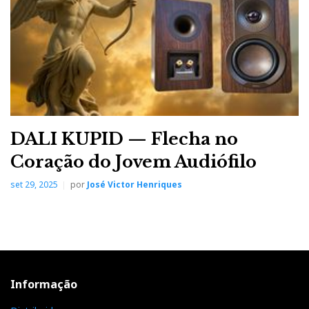
não. Em teoria, dentro de esferas não se formam ondas
estacionárias. Mas é impossível abstrair-nos de que as
colunas estão ali à nossa frente, tal o excesso visual.
Interessante ou apenas diferente? Novidade, novidade,
não são, pelo menos para os leitores do Hificlube (ver
reportagem do
Highend 2010
).
DALI KUPID — Flecha no
Coração do Jovem Audiófilo
set 29, 2025
por
José Victor Henriques
Informação