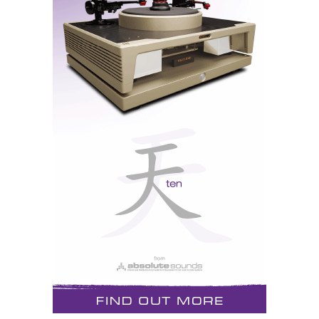
como sempre e um dos mais bem gravados do grupo.
Quanto aos Hegel, vejo-os sempre que vou a
Munique, mas também lhes desconhecia o poder e a
autoridade. Um excelente sistema para o dia-a-dia. Ou
talvez porque esta é de todas as salas a que tem o
tratamento acústico mais dispersivo e menos
absorvente.
No final, trocámos abraços e galhardetes; eu trouxe
comigo os Supertramp, ele ficou com os Beatles,
como dois velhos amigos trocando cromos da bola de
outros tempos. Só que tanto eu como o Rui, não
somos de ficar no banco do jardim a falar do passado:
em Janeiro lá vamos arrostar com 20 horas de aviões e
aeroportos para ir a Las Vegas ver as novidades...