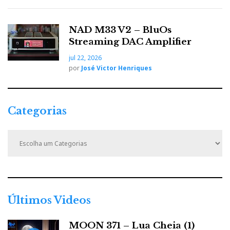
NAD M33 V2 – BluOs
Streaming DAC Amplifier
jul 22, 2026
por
José Victor Henriques
Categorias
C
a
t
e
g
o
r
Últimos Videos
i
a
MOON 371 – Lua Cheia (1)
s