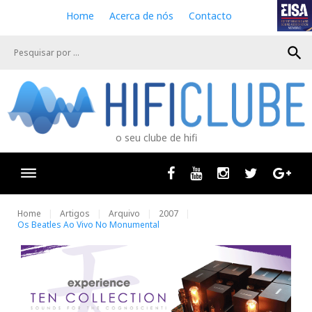
S
Home
Acerca de nós
Contacto
k
i
search
p
t
o
c
o
n
o seu clube de hifi
t
e
n
Facebook
Youtube
Instagram
Twitter
Goog
t
Home
Artigos
Arquivo
2007
Os Beatles Ao Vivo No Monumental