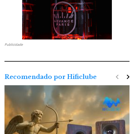
Publicidade
navigate_before
navigate_next
Recomendado por Hificlube