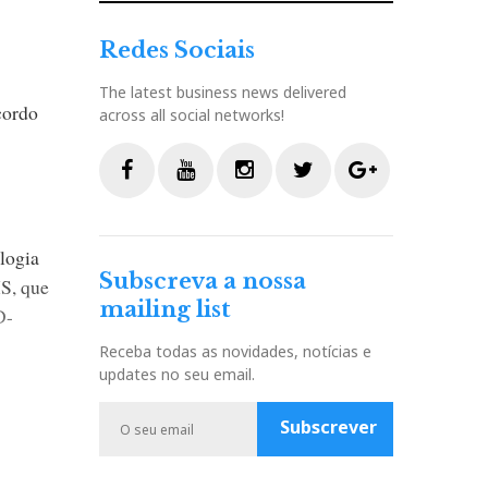
Redes Sociais
The latest business news delivered
cordo
across all social networks!
F
Y
I
T
G
a
o
n
w
o
ologia
c
u
s
i
o
Subscreva a nossa
HS, que
e
t
t
t
g
mailing list
b
u
a
t
l
D-
o
b
g
e
e
Receba todas as novidades, notícias e
o
e
r
r
P
updates no seu email.
k
a
l
m
u
Subscrever
s