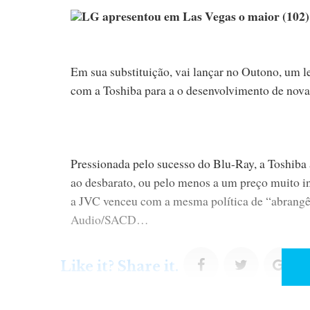
LG apresentou em Las Vegas o maior (102) 
Em sua substituição, vai lançar no Outono, um 
com a Toshiba para a o desenvolvimento de novas 
Pressionada pelo sucesso do Blu-Ray, a Toshiba a
ao desbarato, ou pelo menos a um preço muito in
a JVC venceu com a mesma política de “abrangê
Audio/SACD…
F
T
G
Like it? Share it.
a
w
o