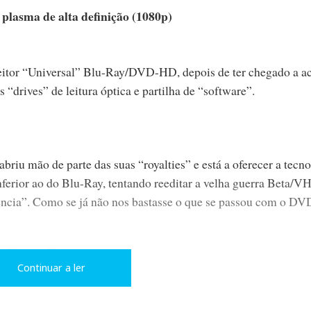
plasma de alta definição (1080p)
leitor “Universal” Blu-Ray/DVD-HD, depois de ter chegado a a
“drives” de leitura óptica e partilha de “software”.
briu mão de parte das suas “royalties” e está a oferecer a tecn
ferior ao do Blu-Ray, tentando reeditar a velha guerra Beta/V
ncia”. Como se já não nos bastasse o que se passou com o DV
L
P
Continuar a ler
i
i