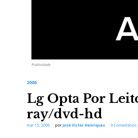
Publicidade
2006
Lg Opta Por Leit
ray/dvd-hd
mar 15, 2006
por
José Victor Henriques
0 Comentários