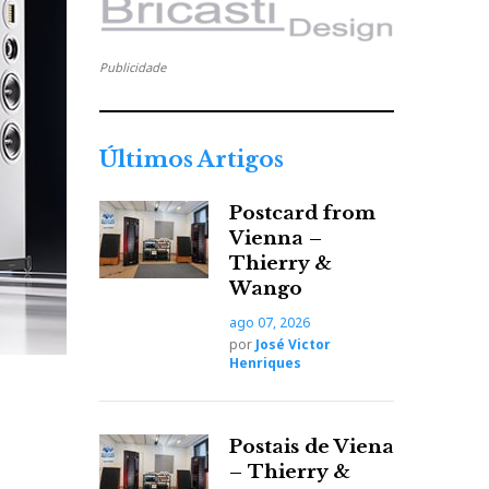
o
A
r
Publicidade
t
i
g
Últimos Artigos
o
Postcard from
Vienna –
Thierry &
Wango
ago 07, 2026
por
José Victor
Henriques
Postais de Viena
– Thierry &