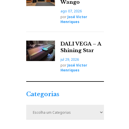
Wango
ago 07, 2026
por
José Victor
Henriques
DALI VEGA – A
Shining Star
jul 29, 2026
por
José Victor
Henriques
Categorias
C
a
t
e