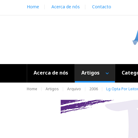
S
Home
Acerca de nós
Contacto
k
i
p
t
o
c
o
n
t
e
Acerca de nós
Artigos
Catego
n
t
Home
Artigos
Arquivo
2006
Lg Opta Por Leito