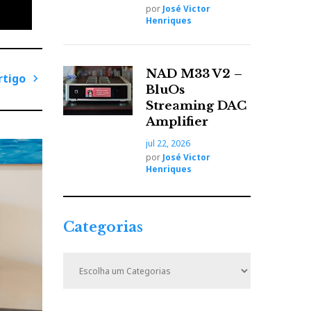
por
José Victor
Henriques
NAD M33 V2 –
rtigo
as. No
BluOs
P
Streaming DAC
as
r
Amplifier
ó
jul 22, 2026
x
por
José Victor
i
Henriques
ue
m
o
A
Categorias
r
t
C
i
a
t
g
e
o