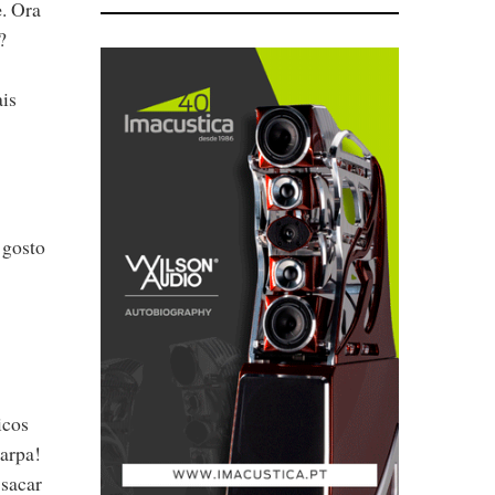
e
. Ora
?
ais
 gosto
icos
arpa!
 sacar