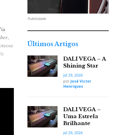
Publicidade
Via
eber
,
Últimos Artigos
oteose
de
DALI VEGA – A
Shining Star
jul 29, 2026
por
José Victor
Henriques
DALI VEGA –
Uma Estrela
 Focal
Brilhante
antora
jul 29, 2026
ra