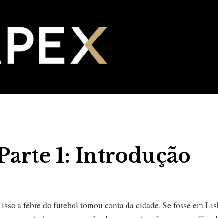
arte 1: Introdução
sso a febre do futebol tomou conta da cidade. Se fosse em Lis
 bávara, contudo, com excepção do aeroporto, não parece refém d