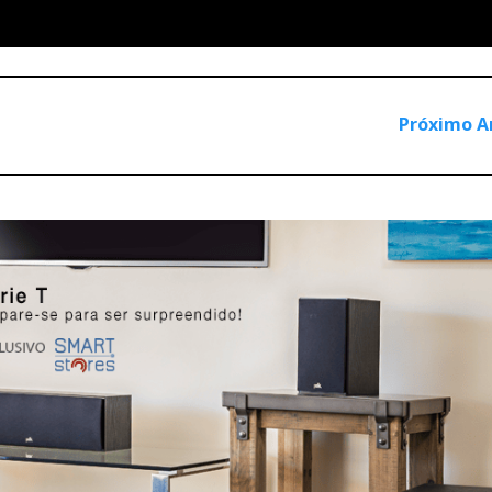
onâncias não ajudavam nada...
Próximo A
numa sala com lugares sentados e razoáveis condições acústic
ensar, e as Alto estavam obviamente em sofrimento; já o som d
biente doméstico.
ar o habitual PA por colunas
highend
: os músicos devem achar q
palco para se ouvirem a si próprios…