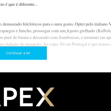
o é que é diferente...
ão demasiado folclóricos para o meu gosto. Optei pelo italiano 
espargos e funcho, prossegui com um
fegatto
grelhado (
Kalbsl
om puré de batata e decorado com framboesas, e terminei em ap
to italiano de excepção. Ao copo. Só em Portugal é que temos 
Continuar a ler
 B&W, com um PA à base de “801D”, numa configuração 5.2, a
w&Friend
, um duo composto por um guitarrista branco e uma c
o-as sobre pedestais à boca do palco. Mas o som no hall da fei