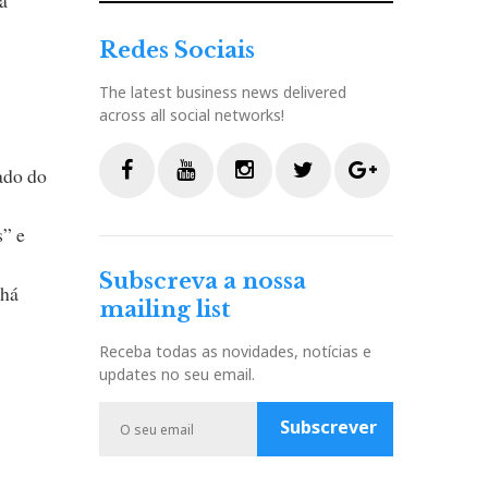
Redes Sociais
The latest business news delivered
across all social networks!
ado do
F
Y
I
T
G
s” e
a
o
n
w
o
c
u
s
i
o
Subscreva a nossa
e
t
t
t
g
 há
mailing list
b
u
a
t
l
o
b
g
e
e
Receba todas as novidades, notícias e
o
e
r
r
P
updates no seu email.
k
a
l
m
u
Subscrever
s