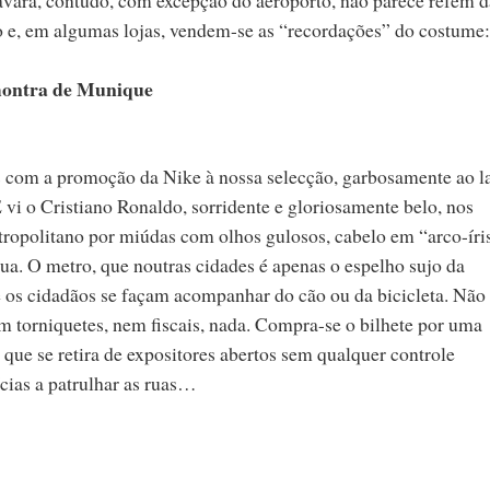
o e, em algumas lojas, vendem-se as “recordações” do costume:
montra de Munique
s com a promoção da Nike à nossa selecção, garbosamente ao l
 vi o Cristiano Ronaldo, sorridente e gloriosamente belo, nos
etropolitano por miúdas com olhos gulosos, cabelo em “arco-íri
gua. O metro, que noutras cidades é apenas o espelho sujo da
e os cidadãos se façam acompanhar do cão ou da bicicleta. Não
m torniquetes, nem fiscais, nada. Compra-se o bilhete por uma
que se retira de expositores abertos sem qualquer controle
cias a patrulhar as ruas…