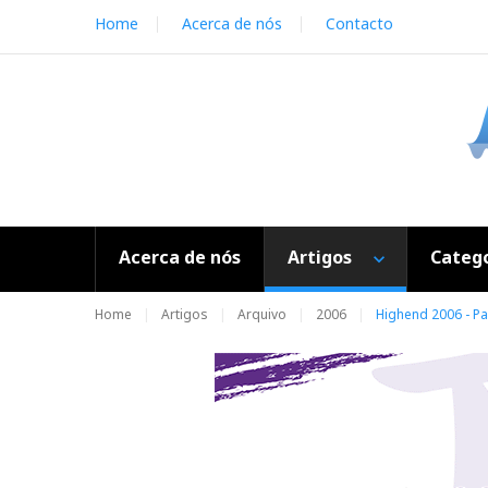
S
Home
Acerca de nós
Contacto
k
i
p
t
o
c
o
n
t
e
Acerca de nós
Artigos
Catego
n
t
Home
Artigos
Arquivo
2006
Highend 2006 - Pa