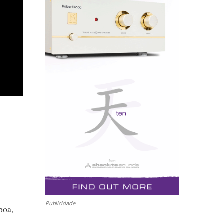
Publicidade
boa,
a