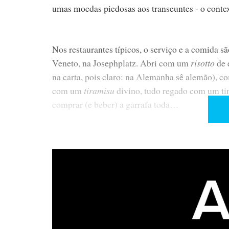
umas moedas piedosas aos transeuntes - o context
Nos restaurantes típicos, o serviço e a comida s
Veneto, na Josephplatz. Abri com um
risotto
de 
na carta, pois claro: na Alemanha sê alemão), c
com um
tiramisu
divino, tudo regado com um tin
comprar (e beber) a garrafa toda…
AO VIVO NO HIGHEND
As JM Lab Alto ao...alto
Live Concert
Para fazer frente ao habitual “
” da
Fello
resolveu patrocinar a actuação ao vivo de
negra, e utilizou um par de Utopia Alto, montand