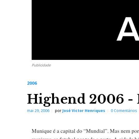
Publicidade
2006
Highend 2006 - P
mai 29, 2006
por
José Victor Henriques
0 Comentários
Munique é a capital do “Mundial”. Mas nem por i
respirava-se futebol por toda a parte. A cidade