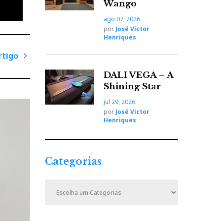
Wango
gan da
o
ago 07, 2026
por
José Victor
Henriques
rtigo
P
DALI VEGA – A
r
Shining Star
ó
jul 29, 2026
x
por
José Victor
i
Henriques
m
o
A
Categorias
r
t
C
i
a
t
g
e
o