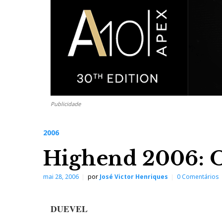
Publicidade
2006
Highend 2006: Os
mai 28, 2006
por
José Victor Henriques
0 Comentários
DUEVEL