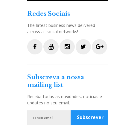
Redes Sociais
The latest business news delivered
across all social networks!
F
Y
I
T
G
a
o
n
w
o
c
u
s
i
o
Subscreva a nossa
e
t
t
t
g
mailing list
b
u
a
t
l
o
b
g
e
e
Receba todas as novidades, notícias e
o
e
r
r
P
updates no seu email.
k
a
l
m
u
Subscrever
s