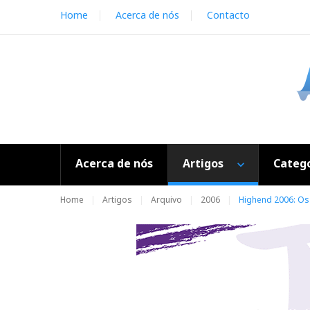
S
Home
Acerca de nós
Contacto
k
i
p
t
o
c
o
n
t
e
Acerca de nós
Artigos
Catego
n
t
Home
Artigos
Arquivo
2006
Highend 2006: Os 