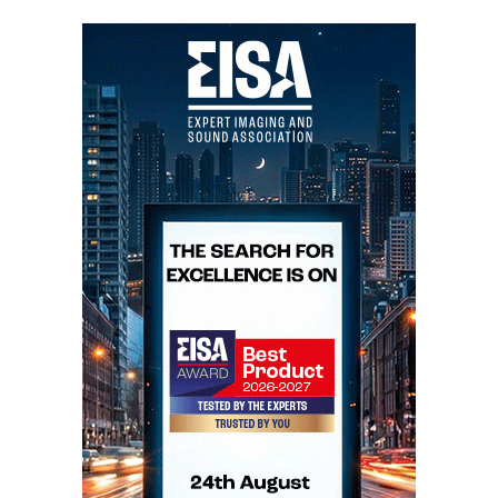
corda, a relação caixa/cordas favorece
tendencialmente estas. Desvio por desvio da
neutralidade, eu prefiro sentir o calor da carne debaixo
da pele macia. O agudo do SE não é muito diferente
na textura do «standard», mas, como está mais
exposto, torna-se também mais óbvio e aparentemente
mais informativo.
Os registos médios do «standard» parecem cobrir com
um cobertor macio (e confortável) as fronteiras
adjacentes de graves e médios. Neste contexto, os
médios do Katana SE são um cortinado de cambraia
transparente. Se o seu sistema tem um som frio, o
«cobertor» talvez até nem seja uma má ideia...