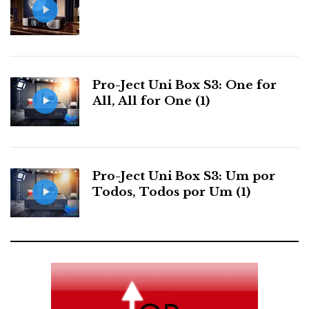
média revela contornos inauditos, o agudo perde o
grão. Não tenho explicação plausível para isto, a não
ser o facto provável de com HDCD o circuito de «up-
sampling» sair de palco para deixar em cena apenas o
filtro da Pacific Microsonics.
Pro-Ject Uni Box S3: One for
All, All for One (1)
Não deixe que a minha análise subjectiva o
Pro-Ject Uni Box S3: Um por
desmotive: vá à Absolute Sound/Video ouvir ambos e
Todos, Todos por Um (1)
compare-os entre si e com a concorrência próxima (o
som do SE é muito semelhante ao do Musical Fidelity
X-Ray V3). Um deles poderá ser o mais adequado
para o seu caso específico, em termos de estética,
funcionalidade, carácter do som e compatibilidade
com o restante equipamento complementar.