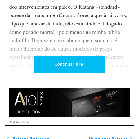
dos intervenientes em palco. O Katana «standard»
parece dar mais importância à floresta que às árvores,
algo que, apesar de tudo, não está ainda catalogado
como pecado mortal - pelo menos na minha bíblia
audiófila. Diga-se em seu abono que o som não é
muito diferente do de outros modelos de preço
semelhante. Nada de trágico, portanto. Há até quem
Continuar a ler
prefira leitores-CD de carácter «low-profile», que não
expõem demasiado as asneiras dos engenheiros de
som, nem inundam o ouvinte com informação
acústica, dita irrelevante. A minha aparente desilusão
deve-se quiçá à elevada expectativa criada pelo
excelente aspecto e construção do Katana, e ainda ao
facto de ter os ouvidos «estragados» pela audição de
Publicidade
«brinquedos» dez vezes mais caros...
Artigo Anterior
Próximo Artigo