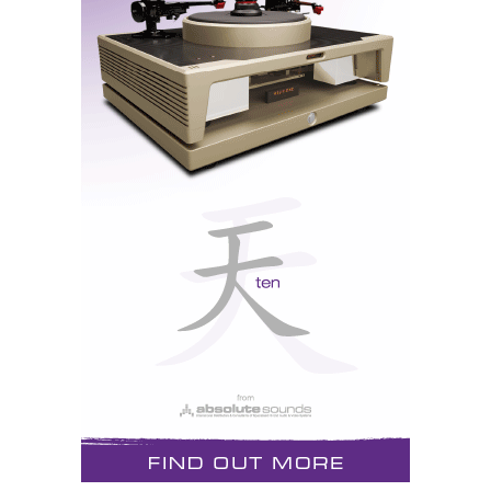
é, de facto, um animal diferente: jovem, rápido, alegre
e fresco. Talvez tenha um pouco de «frescura» a mais,
«for its own good»: parece ter sido afinado um terço
de oitava acima do «standard», o que altera
significativamente o timbre de certos instrumentos de
cordas (os críticos anglo-saxões chamam-lhe «pitch»).
Se fosse um gira-discos (e, na prática, até é), eu diria
que a velocidade de rotação está acima da norma
padrão, ou então é o Katana «standard» que é um
pouco lento.
O tom geral do SE é do tipo «up-tilted», isto é,
favorece os registos médio-altos, logo a apresentação
espacial é algo «avançada» - há quem lhe chame
frontal -, e expôe sem rebuço os sinais exteriores de