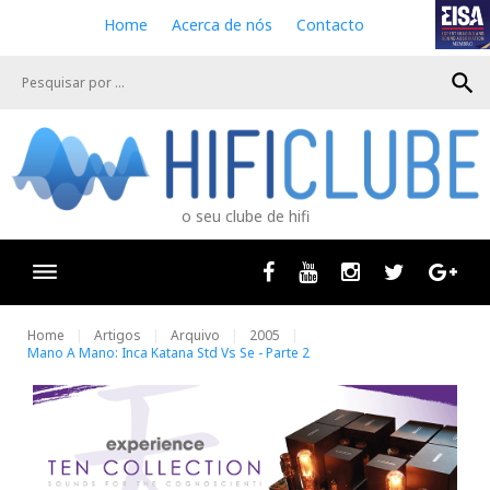
S
Home
Acerca de nós
Contacto
k
i
search
p
t
o
c
o
n
o seu clube de hifi
t
e
n
Facebook
Youtube
Instagram
Twitter
Goog
t
Home
Artigos
Arquivo
2005
Mano A Mano: Inca Katana Std Vs Se - Parte 2