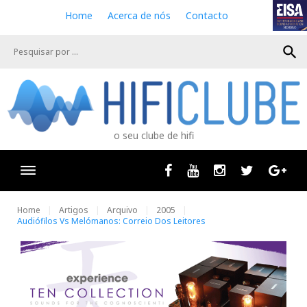
S
Home
Acerca de nós
Contacto
k
i
search
p
t
o
c
o
n
o seu clube de hifi
t
e
n
Facebook
Youtube
Instagram
Twitter
Goog
t
Home
Artigos
Arquivo
2005
Audiófilos Vs Melómanos: Correio Dos Leitores