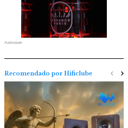
Publicidade
navigate_before
navigate_next
Recomendado por Hificlube