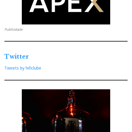
Publicidade
Twitter
Tweets by hificlube