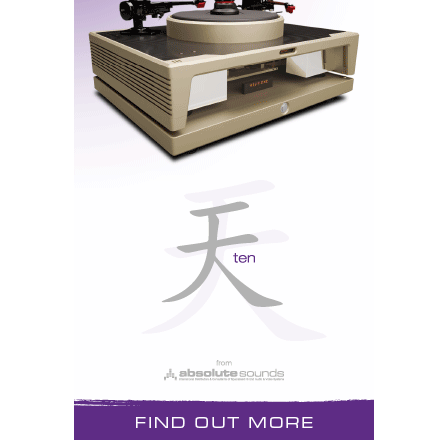
www.madcab.pt.vu
www.myspace.com/madcab
www.100ideias.org (crónicas 100 ideias)
www.myspace.com/commonstrangefluid (banda do
companheiro de programa)
--
CONTRABANDO, todas as Quartas-feiras, às 22h, na
RIIST - http://radio.ist.utl.pt