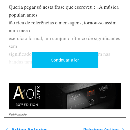
Queria pegar só nesta frase que escreveu : «A música
popular, antes
tão rica de referências e mensagens, tornou-se assim
num mero
exercício formal, um conjunto rítmico de significantes
sem
significado». Se calhar as pessoas que pegam nas
Continuar a ler
bandas também têm de
ter esse cuidado, se elas nos transmitem alguma coisa
ou não. Sem
querer falar em nomes, ambos temos a noção que
muitas bandas que andam
por aí, mesmo cantando em Português, não nos dizem
muito.
Publicidade
Artigo Anterior
Próximo Artigo