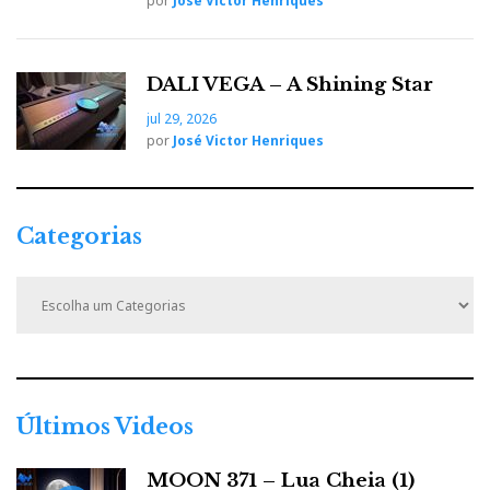
por
José Victor Henriques
DALI VEGA – A Shining Star
jul 29, 2026
por
José Victor Henriques
Categorias
C
a
t
e
g
o
r
Últimos Videos
i
a
MOON 371 – Lua Cheia (1)
s