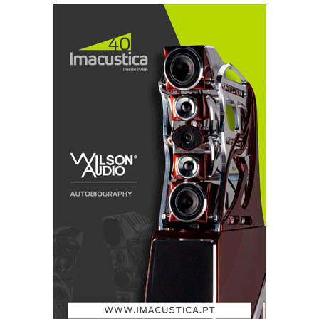
detalhes que eu - em muitos anos de música ao vivo -
nunca ouvi numa sala de concertos. Nisto (e também
nas dimensões físicas dos instrumentos e intérpretes)
estamos, muitas vezes, perante um cenário hiper-
realista.
Entra a captação ... e aqui encontramos desde as
técnicas minimalistas (Blumlein, por exemplo) a
abordagens profundamente 'maximalistas' que passam
pela utilização de dezenas de microfones colocados
quer junto dos instrumentos, quer em diversas
localizações da sala em 'far field' (Como exemplo, o
sistema '4D' da Deutsch Grammophone consiste em
utilizar numerosos microfones colocados a diferentes
distâncias, aproveitanto os desfasamentos temporais
na captação de som pelos microfones para recriar um