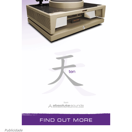
Europa Galante que gostaria de ver registado para a
posteridade.
Nos últimos meses tem havido uma discussão
acalorada na secção de cartas da Stereophile. John
Gordon Holt (JGH) lançou o mote em meados de
2003 com um texto no qual se apresenta como
defensor do 'som absoluto' e demarca-se totalmente de
qualquer subjectivismo (1). Este é um tema que não é
pacífico e as reacções têm sido acaloradas.
Eu defendo que a música ao vivo e música gravada
são realidades «distintas». São diferentes quer no
conteúdo quer na relação que estabelecemos com uma
Publicidade