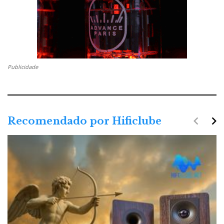
Publicidade
navigate_before
navigate_next
Recomendado por Hificlube