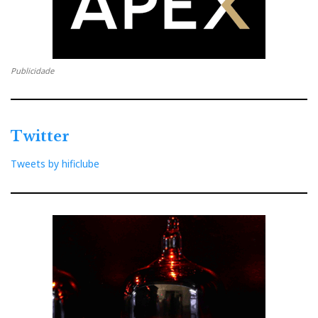
Publicidade
Twitter
Tweets by hificlube