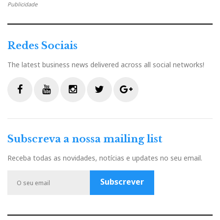
Publicidade
Redes Sociais
The latest business news delivered across all social networks!
F
Y
I
T
G
a
o
n
w
o
c
u
s
i
o
Subscreva a nossa mailing list
e
t
t
t
g
b
u
a
t
l
Receba todas as novidades, notícias e updates no seu email.
o
b
g
e
e
o
e
r
r
P
Subscrever
k
a
l
m
u
s