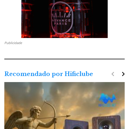
Publicidade
navigate_before
navigate_next
Recomendado por Hificlube