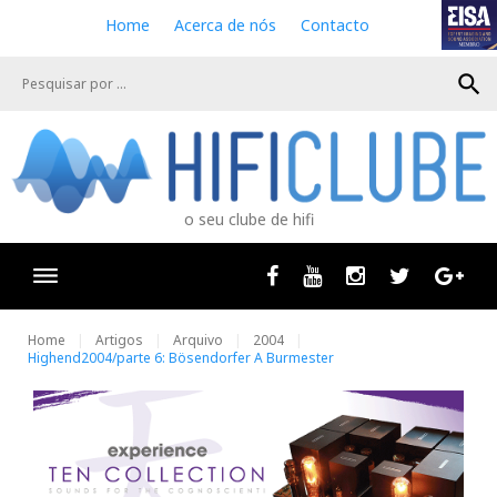
S
Home
Acerca de nós
Contacto
k
i
search
p
t
o
c
o
n
o seu clube de hifi
t
e
n
Facebook
Youtube
Instagram
Twitter
Goog
t
Home
Artigos
Arquivo
2004
Highend2004/parte 6: Bösendorfer A Burmester