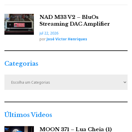
NAD M33 V2 – BluOs
Streaming DAC Amplifier
jul 22, 2026
por
José Victor Henriques
Categorias
C
a
t
e
g
o
r
Últimos Videos
i
a
MOON 371 – Lua Cheia (1)
s