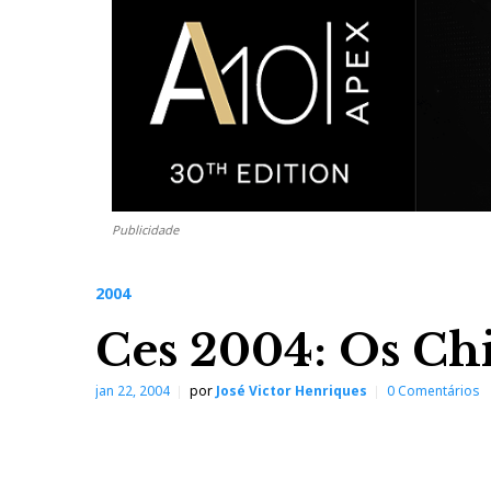
Publicidade
2004
Ces 2004: Os Ch
jan 22, 2004
por
José Victor Henriques
0 Comentários