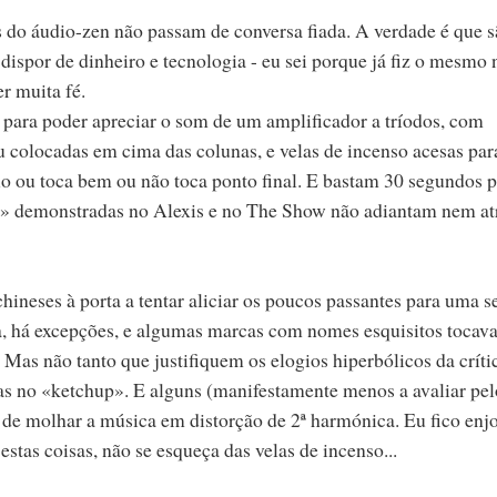
s do áudio-zen não passam de conversa fiada. A verdade é que s
ispor de dinheiro e tecnologia - eu sei porque já fiz o mesmo 
r muita fé.
a para poder apreciar o som de um amplificador a tríodos, com
 colocadas em cima das colunas, e velas de incenso acesas par
ilo ou toca bem ou não toca ponto final. E bastam 30 segundos 
ces» demonstradas no Alexis e no The Show não adiantam nem a
neses à porta a tentar aliciar os poucos passantes para uma s
a, há excepções, e algumas marcas com nomes esquisitos toca
Mas não tanto que justifiquem os elogios hiperbólicos da críti
as no «ketchup». E alguns (manifestamente menos a avaliar pel
e molhar a música em distorção de 2ª harmónica. Eu fico enj
stas coisas, não se esqueça das velas de incenso...