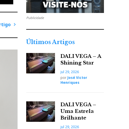
Publicidade
rtigo
P
r
Últimos Artigos
ó
x
DALI VEGA – A
i
Shining Star
m
jul 29, 2026
o
por
José Victor
A
Henriques
r
t
i
DALI VEGA –
g
Uma Estrela
o
Brilhante
jul 29, 2026