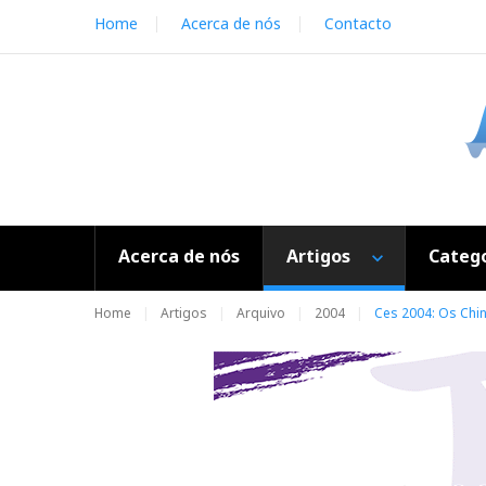
S
Home
Acerca de nós
Contacto
k
i
p
t
o
c
o
n
t
e
Acerca de nós
Artigos
Catego
n
t
Home
Artigos
Arquivo
2004
Ces 2004: Os Chi