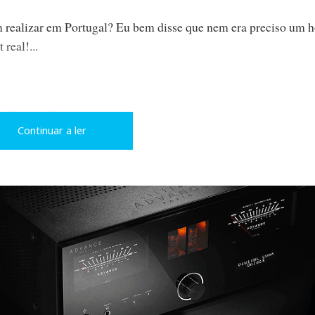
 realizar em Portugal? Eu bem disse que nem era preciso um ho
real!...
L
P
Continuar a ler
i
i
n
n
k
t
e
e
d
r