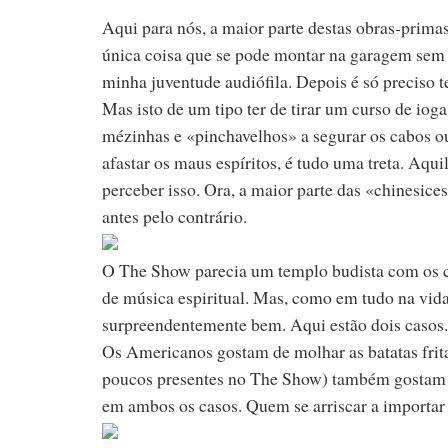
Aqui para nós, a maior parte destas obras-prima
única coisa que se pode montar na garagem sem d
minha juventude audiófila. Depois é só preciso te
Mas isto de um tipo ter de tirar um curso de iog
mézinhas e «pinchavelhos» a segurar os cabos ou
afastar os maus espíritos, é tudo uma treta. Aqu
perceber isso. Ora, a maior parte das «chinesi
antes pelo contrário.
O The Show parecia um templo budista com os chi
de música espiritual. Mas, como em tudo na vid
surpreendentemente bem. Aqui estão dois casos. 
Os Americanos gostam de molhar as batatas frit
poucos presentes no The Show) também gostam d
em ambos os casos. Quem se arriscar a importar e