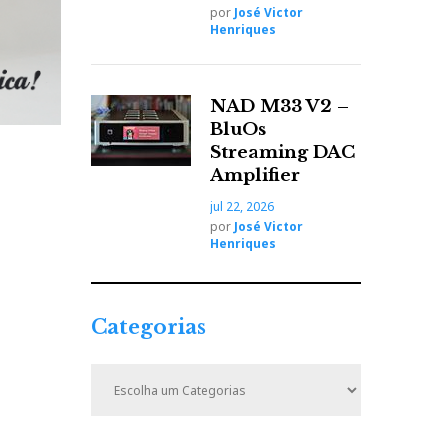
por
José Victor
Henriques
NAD M33 V2 –
BluOs
Streaming DAC
Amplifier
jul 22, 2026
por
José Victor
Henriques
Categorias
C
a
t
e