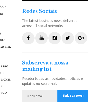
ão a
Redes Sociais
na
The latest business news delivered
across all social networks!
a
para
trasam,
F
Y
I
T
G
a
o
n
w
o
c
u
s
i
o
Subscreva a nossa
e
t
t
t
g
essão
mailing list
b
u
a
t
l
vam
o
b
g
e
e
ca-zen.
Receba todas as novidades, notícias e
o
e
r
r
P
updates no seu email.
os
k
a
l
oado
m
u
Subscrever
s