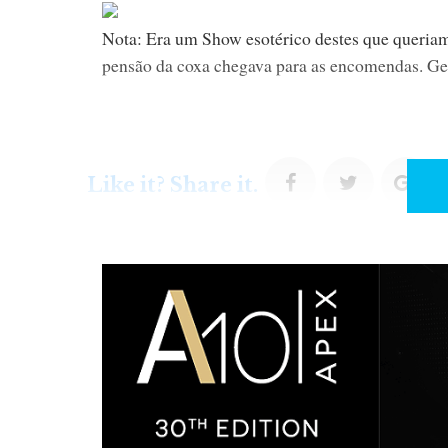
Nota: Era um Show esotérico destes que queriam
pensão da coxa chegava para as encomendas. Get 
F
T
G
Like it? Share it.
a
w
o
c
i
o
e
t
g
b
t
l
o
e
e