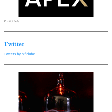
Publicidade
Twitter
Tweets by hificlube