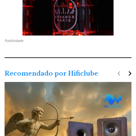
Publicidade
navigate_before
navigate_next
Recomendado por Hificlube