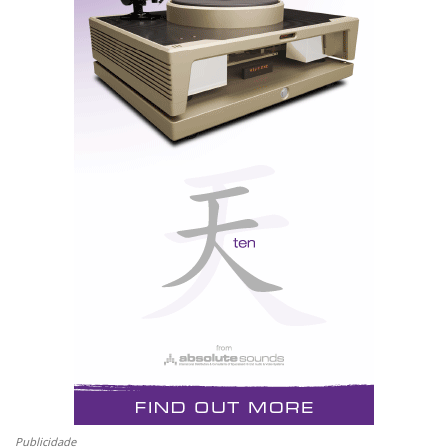
ano seguinte compra um par para trás e, finalmente,
abalança-se ao «subwoofer» AS1, que é uma espécie
de Viagra do som: a tudo o que exija poder, como as
explosões, os choques, os murros e as cenas violentas
- ele diz presente. Quantos «watts» tem o amplificador
interno? 85W. E as VM-1 são tão sensíveis que
qualquer amplificador entre os 25-100W as leva ao
altar. Experimente com um conjunto Arcam Diva, um
AV da NAD ou um mais prosaico Onkyo, só para ficar
tudo na mesma família de distribuidores.
Pode colocá-las nas paredes, ao lado do plasma, sobre
o televisor (para lhe dar voz) ou suspensas nos
elegantes suportes cilíndricos. Não ocupam espaço,
mas vão ocupar muito do seu tempo livre. Vai ver que
tenho razão, perdão, ouvir...
Publicidade