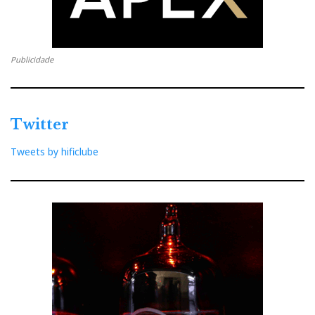
Publicidade
Twitter
Tweets by hificlube