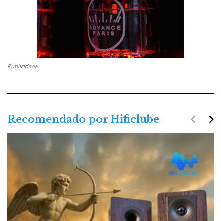
Publicidade
navigate_before
navigate_next
Recomendado por Hificlube