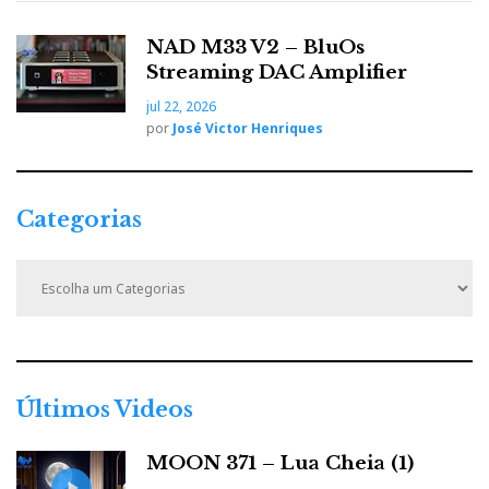
NAD M33 V2 – BluOs
Streaming DAC Amplifier
jul 22, 2026
por
José Victor Henriques
Categorias
C
a
t
e
g
o
r
Últimos Videos
i
a
MOON 371 – Lua Cheia (1)
s