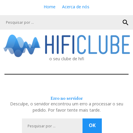
S
Home
Acerca de nós
k
i
search
p
t
o
c
o
n
o seu clube de hifi
t
e
n
t
Erro no servidor
Desculpe, o servidor encontrou um erro a processar o seu
pedido. Por favor tente mais tarde.
P
OK
e