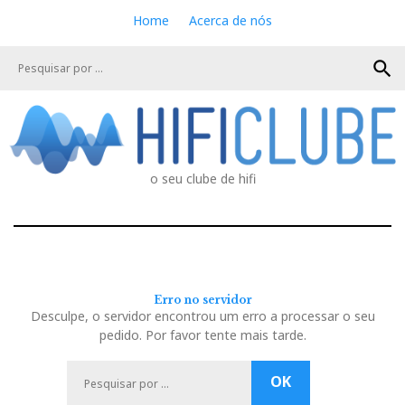
S
Home
Acerca de nós
k
i
search
p
t
o
c
o
n
o seu clube de hifi
t
e
n
t
Erro no servidor
Desculpe, o servidor encontrou um erro a processar o seu
pedido. Por favor tente mais tarde.
P
OK
e