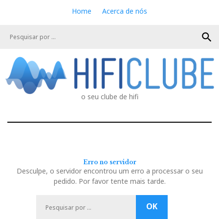
S
Home
Acerca de nós
k
i
search
p
t
o
c
o
n
o seu clube de hifi
t
e
n
t
Erro no servidor
Desculpe, o servidor encontrou um erro a processar o seu
pedido. Por favor tente mais tarde.
P
OK
e