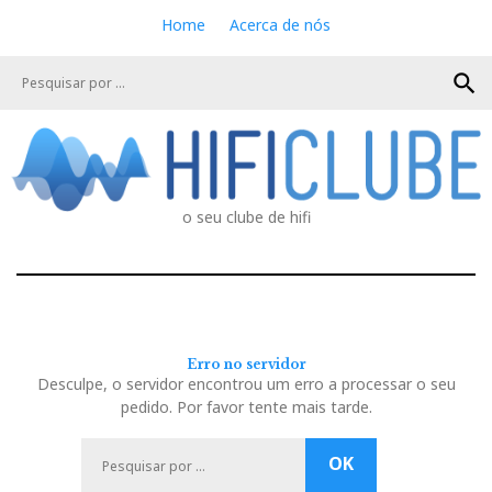
S
Home
Acerca de nós
k
i
search
p
t
o
c
o
n
o seu clube de hifi
t
e
n
t
Erro no servidor
Desculpe, o servidor encontrou um erro a processar o seu
pedido. Por favor tente mais tarde.
P
OK
e