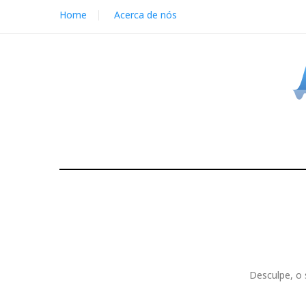
S
Home
Acerca de nós
k
i
p
t
o
c
o
n
t
e
n
t
Desculpe, o 